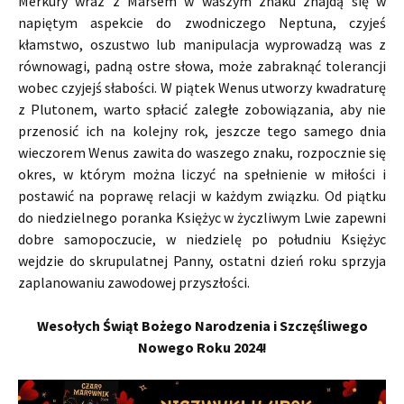
Merkury wraz z Marsem w waszym znaku znajdą się w
napiętym aspekcie do zwodniczego Neptuna, czyjeś
kłamstwo, oszustwo lub manipulacja wyprowadzą was z
równowagi, padną ostre słowa, może zabraknąć tolerancji
wobec czyjejś słabości. W piątek Wenus utworzy kwadraturę
z Plutonem, warto spłacić zaległe zobowiązania, aby nie
przenosić ich na kolejny rok, jeszcze tego samego dnia
wieczorem Wenus zawita do waszego znaku, rozpocznie się
okres, w którym można liczyć na spełnienie w miłości i
postawić na poprawę relacji w każdym związku. Od piątku
do niedzielnego poranka Księżyc w życzliwym Lwie zapewni
dobre samopoczucie, w niedzielę po południu Księżyc
wejdzie do skrupulatnej Panny, ostatni dzień roku sprzyja
zaplanowaniu zawodowej przyszłości.
Wesołych Świąt Bożego Narodzenia i Szczęśliwego
Nowego Roku 2024!