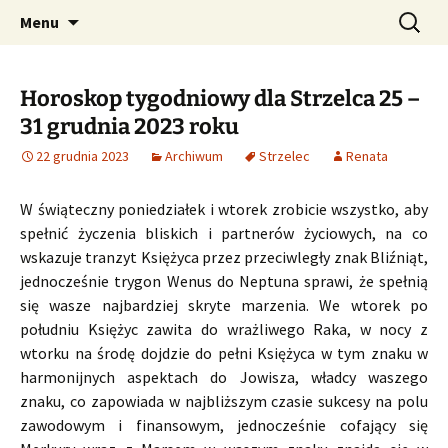
Profesjonalne przepowiednie astrologiczne
Przejdź
Szukaj:
CzaroMarowy horoskop
Menu
do
dzienny, miesięczny i
treści
tygodniowy
Horoskop tygodniowy dla Strzelca 25 –
31 grudnia 2023 roku
22 grudnia 2023
Archiwum
Strzelec
Renata
W świąteczny poniedziałek i wtorek zrobicie wszystko, aby
spełnić życzenia bliskich i partnerów życiowych, na co
wskazuje tranzyt Księżyca przez przeciwległy znak Bliźniąt,
jednocześnie trygon Wenus do Neptuna sprawi, że spełnią
się wasze najbardziej skryte marzenia. We wtorek po
południu Księżyc zawita do wrażliwego Raka, w nocy z
wtorku na środę dojdzie do pełni Księżyca w tym znaku w
harmonijnych aspektach do Jowisza, władcy waszego
znaku, co zapowiada w najbliższym czasie sukcesy na polu
zawodowym i finansowym, jednocześnie cofający się