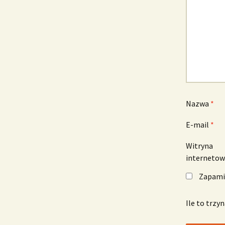
Nazwa
*
E-mail
*
Witryna
interneto
Zapamię
Ile to trzy