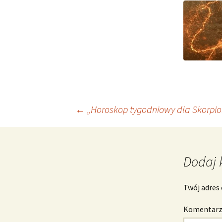
Nawigacja
←
„Horoskop tygodniowy dla Skorpio
wpisu
Dodaj 
Twój adres 
Komentar