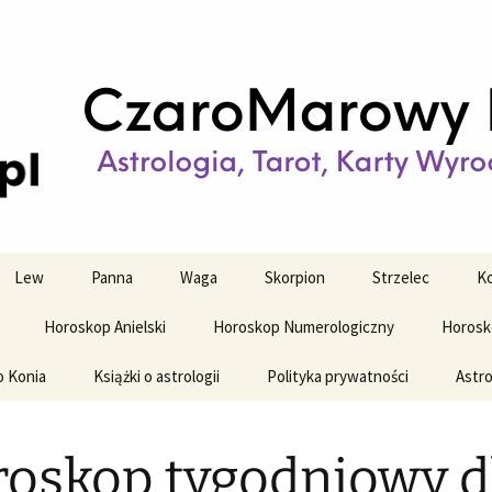
strologiczne
wy horoskop dz
y i tygodniowy
Lew
Panna
Waga
Skorpion
Strzelec
Ko
Horoskop Anielski
Horoskop Numerologiczny
Horosk
o Konia
Książki o astrologii
Polityka prywatności
Astro
oskop tygodniowy d