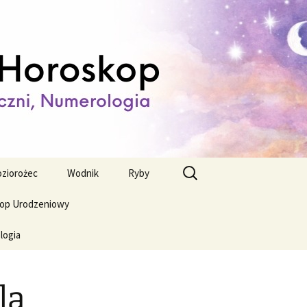
ienny,
Szukaj:
ziorożec
Wodnik
Ryby
op Urodzeniowy
logia
la