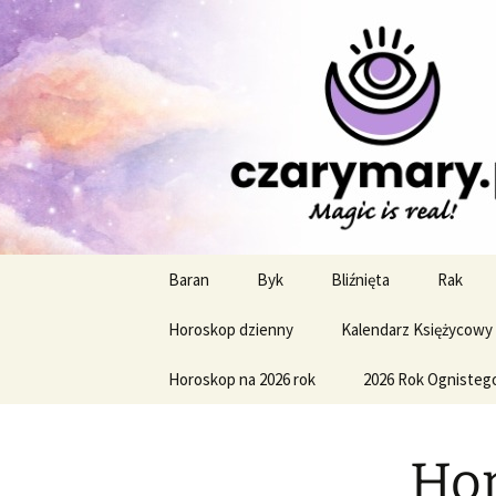
Profesjonalne przepowiednie a
CzaroMaro
miesięczn
Przejdź
Baran
Byk
Bliźnięta
Rak
do
treści
Horoskop dzienny
Kalendarz Księżycowy
Horoskop na 2026 rok
2026 Rok Ognisteg
Hor