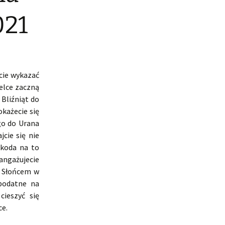
021
cie wykazać
elce zaczną
Bliźniąt do
każecie się
go do Urana
cie się nie
zkoda na to
aangażujecie
e Słońcem w
 podatne na
cieszyć się
ce.