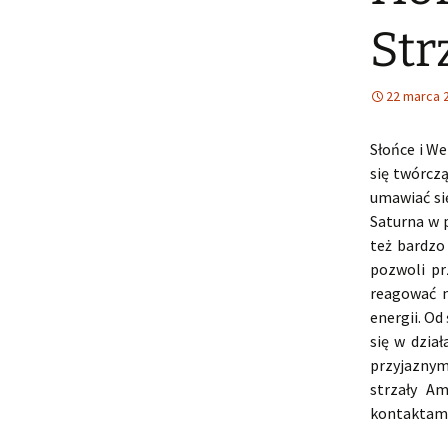
Str
22 marca 
Słońce i W
się twórcz
umawiać si
Saturna w 
też bardzo
pozwoli pr
reagować n
energii. Od
się w dzia
przyjaznym
strzały Am
kontaktami