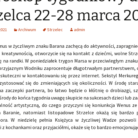
zelca 22-28 marca 2
2021
Archiwum
Strzelec
admin
enus w życzliwym znaku Barana zachęcą do aktywności, zapragnie
ą kreatywnością, otworzycie się na kontakt z dziećmi, wolne Strz
ę na randki. W poniedziałek trygon Marsa w przeciwległym znaku 
przyjaznym Wodniku zaprocentuje długotrwałym partnerstwem, o
 skuteczni w kontaktowaniu się przez internet. Sekstyl Merkure
zystosować się do zmieniających się okoliczności. W środę staraj
a zaczepki partnera, bo łatwo będzie o kłótnię o drobiazgi, s
 środy do końca tygodnia uwagę skupicie na sukcesach dzieci lub z
łalność artystyczną, do czego przyczyni się koniunkcja Wenus z
 Baranie, natomiast listopadowe Strzelce okażą się bardzo
ora. W niedzielę pełnia Księżyca w życzliwej Wadze pozwoli 
 z kochankami oraz przyjaciółmi, okaże się to bardzo emocjonują