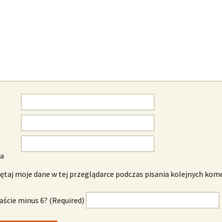
wa
taj moje dane w tej przeglądarce podczas pisania kolejnych kom
naście minus 6? (Required)