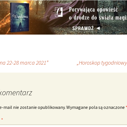
na 22-28 marca 2021”
„Horoskop tygodniowy
komentarz
e-mail nie zostanie opublikowany.
Wymagane pola są oznaczone
z
*