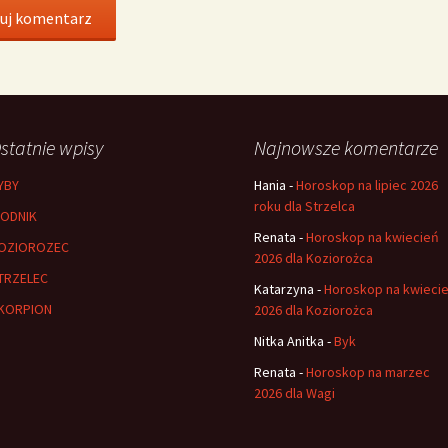
statnie wpisy
Najnowsze komentarze
YBY
Hania
-
Horoskop na lipiec 2026
roku dla Strzelca
ODNIK
Renata
-
Horoskop na kwiecień
OZIOROZEC
2026 dla Koziorożca
TRZELEC
Katarzyna
-
Horoskop na kwieci
KORPION
2026 dla Koziorożca
Nitka Anitka
-
Byk
Renata
-
Horoskop na marzec
2026 dla Wagi