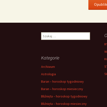
Szukaj:
O
R
W
Kategorie
K
S
Archiwum
S
Astrologia
Baran – horoskop tygodniowy
Baran – horoskop miesieczny
Bliźnięta – horoskop tygodniowy
Bliźnięta – horoskop miesieczny