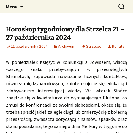
Profesjonalne przepowiednie astrologiczne
Przejdź
Szukaj:
CzaroMarowy horoskop
Menu
do
dzienny, miesięczny i
treści
tygodniowy
Horoskop tygodniowy dla Strzelca 21 –
27 października 2024
21 października 2024
Archiwum
Strzelec
Renata
W poniedziałek Księżyc w koniunkcji z Jowiszem, władcą
waszego znaku przebywającym w przeciwległych
Bliźniętach, zapowiada nawiązanie licznych kontaktów,
również międzynarodowych, zainteresujecie się edukacją i
zdobywaniem interesującej wiedzy. We wtorek Słońce
znajdzie się w kwadraturze do wymagającego Plutona, co
zmusi do konfrontacji ze swoimi słabościami, okaże się, że
trzeba spłacić jakieś zaległe długi lub zmierzyć się z bolesną
przeszłością, zwłaszcza dotyczącą finansów, spadków oraz
stanu posiadania, tego samego dnia Merkury w trygonie do