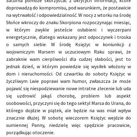
Saturna pomoże skorzystać z ukrytych informacji, które
doprowadzą do kompromisu, pod warunkiem, że postawicie
na wytrwałość i odpowiedzialność. W nocy z wtorku na środę
Słońce wkroczy do znaku Skorpiona rozpoczynając miesiąc,
w którym zwykle jesteście osłabieni i wyczerpani
energetycznie, dlatego wskazany jest odpoczynek i troska
o samych siebie. W środę Księżyc w koniunkcji z
wojowniczym Marsem w uczuciowym Raku sprawi, że
zabraknie wam cierpliwości dla cudzej słabości, jest to
jednak dzień, w którym powiedzie się wysiłek włożony w
dom i nieruchomości. Od czwartku do soboty Księżyc w
życzliwym Lwie poprawi wam humor, zwłaszcza że może
pojawić się niespodziewanie nowe intratne zlecenie lub uda
się uzdrowić jakąś chorobę, problem lub aspekt
osobowości, przyczyni się do tego sektyl Marsa do Urana, do
którego dojdzie w piątek, ale będzie na was miał wpływ
znacznie dłużej. W sobotę wieczorem Księżyc wejdzie do
sumiennej Panny, niedzielę więc spędzicie pracowicie,
porządkując otoczenie.