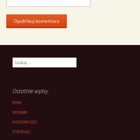
Szukaj:
Ostatnie wpisy
RYBY
WODNIK
KOZIOROZEC
STRZELEC