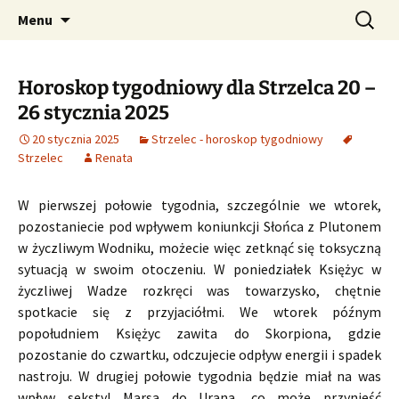
Profesjonalne przepowiednie astrologiczne
Przejdź
Szukaj:
CzaroMarowy horoskop
Menu
do
dzienny, miesięczny i
treści
tygodniowy
Horoskop tygodniowy dla Strzelca 20 –
26 stycznia 2025
20 stycznia 2025
Strzelec - horoskop tygodniowy
Strzelec
Renata
W pierwszej połowie tygodnia, szczególnie we wtorek,
pozostaniecie pod wpływem koniunkcji Słońca z Plutonem
w życzliwym Wodniku, możecie więc zetknąć się toksyczną
sytuacją w swoim otoczeniu. W poniedziałek Księżyc w
życzliwej Wadze rozkręci was towarzysko, chętnie
spotkacie się z przyjaciółmi. We wtorek późnym
popołudniem Księżyc zawita do Skorpiona, gdzie
pozostanie do czwartku, odczujecie odpływ energii i spadek
nastroju. W drugiej połowie tygodnia będzie miał na was
wpływ sekstyl Marsa do Urana, co może przynieść