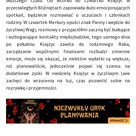
dłuższego czasu. Od wtorku do czwartku Księżyc w
przeciwległych Bliźniętach zapowiada dużo emocjonujących
spotkań, będziecie rozmawiać o uczuciach i członkach
rodziny. W czwartek Merkury opuści znak Panny i wejdzie do
życzliwej Wagi, rozmowy z przyjaciółmi zaczną być budujące
i wzbogacające kontakty międzyludzkie, tego samego dnia
po południu Księżyc zawita do rodzinnego Raka,
zarządzanie wspólnymi finansami rozbudzi zmienne
emocje, może się okazać, że niektóre wydatki są większe,
niż planowaliście, jedocześnie pojawi się szansa na
dodatkowe zyski. W niedzielę Księżyc w życzliwym Lwie
zachęci do wrzucenia na luz, czas pozwolić sobie na
rozrywkę i przyjemności.