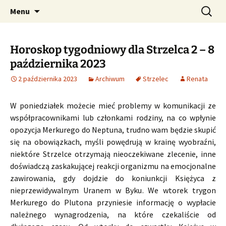
Profesjonalne przepowiednie astrologiczne
Przejdź
Szukaj:
CzaroMarowy horoskop
Menu
do
dzienny, miesięczny i
treści
tygodniowy
Horoskop tygodniowy dla Strzelca 2 – 8
października 2023
2 października 2023
Archiwum
Strzelec
Renata
W poniedziałek możecie mieć problemy w komunikacji ze
współpracownikami lub członkami rodziny, na co wpłynie
opozycja Merkurego do Neptuna, trudno wam będzie skupić
się na obowiązkach, myśli powędrują w krainę wyobraźni,
niektóre Strzelce otrzymają nieoczekiwane zlecenie, inne
doświadczą zaskakującej reakcji organizmu na emocjonalne
zawirowania, gdy dojdzie do koniunkcji Księżyca z
nieprzewidywalnym Uranem w Byku. We wtorek trygon
Merkurego do Plutona przyniesie informację o wypłacie
należnego wynagrodzenia, na które czekaliście od