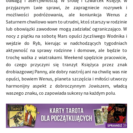
odwagą i asertywnością. W środę i czwartek Księżyc w
przyjaznym Lwie sprawi, że zapragniecie rozrywek i
możliwości podróżowania, ale koniunkcja Wenus z
Saturnem chwilowo wam to utrudni, ktoś starszy w rodzinie
lub obowiązki zawodowe mogą zadziałać ograniczająco. W
nocy z piątku na sobotę Mars opuści życzliwego Wodnika i
wejdzie do Ryb, kierując w nadchodzących tygodniach
aktywność na sprawy rodzinne i domowe, ale będzie to
trochę walka z wiatrakami. Weekend spędzicie pracowicie,
do czego przyczyni się tranzyt Księżyca przez znak
drobiazgowej Panny, ale dobry nastrój ani na chwilę was nie
opuści, bowiem Wenus, planeta szczęścia i miłości utworzy
harmonijny aspekt z dobroczynnym Jowiszem, władcą
waszego znaku, co zapowiada sukcesy na każdym polu.