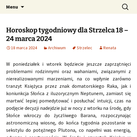
Profesjonalne przepowiednie astrologiczne
Przejdź
Szukaj:
CzaroMarowy horoskop
Menu
do
dzienny, miesięczny i
treści
tygodniowy
Horoskop tygodniowy dla Strzelca 18 –
24 marca 2024
18 marca 2024
Archiwum
Strzelec
Renata
W poniedziałek i wtorek będziecie jeszcze zaprzątnięci
problemami rodzinnymi oraz wahaniami, związanymi z
nierealizowanymi marzeniami, na co wpłynie zarówno
tranzyt Księżyca przez znak domatorskiego Raka, jak i
koniunkcja Słońca z iluzorycznym Neptunem, zamiast się
martwić lepiej pomedytować i posłuchać intuicji, czas na
podjęcie decyzji nadejdzie już w nocy z wtorku na środę, gdy
Słońce wkroczy do życzliwego Barana, rozpoczynając
astronomiczną wiosnę, do końca tygodnia pozostanie w
sekstylu do potężnego Plutona, co napełni was energią,