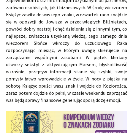
zapewnieniom oraz informacjom uzyskanym od partnerów,
zarówno osobistych, jak i biznesowych. W środę wieczorem
Księżyc zawita do waszego znaku, w czwartek rano znajdzie
się w opozycji do Jowisza w przeciwległych Bliźniętach,
powróci dobry nastrój i chęć dzielenia się z innymi tym, co
najlepsze, zwłaszcza uzyskaną wiedzą, tego samego dnia
wieczorem Słońce wkroczy do uczuciowego Raka
rozpoczynając miesiąc, w którym uwagę skierujecie na
zarządzanie wspólnymi zasobami. W piątek Merkury
utworzy sekstyl z aktywizującym Marsem, błyskotliwość
wzrośnie, przepływ informacji stanie się szybki, swoje
pomysły łatwo wprowadzicie w życie. W nocy z piątku na
sobotę Księżyc opuści wasz znak i wejdzie do Koziorożca,
zaraz potem dojdzie do pełni, w czasie weekendu zaprzątać
was będą sprawy finansowe generując sporą dozę emocji.