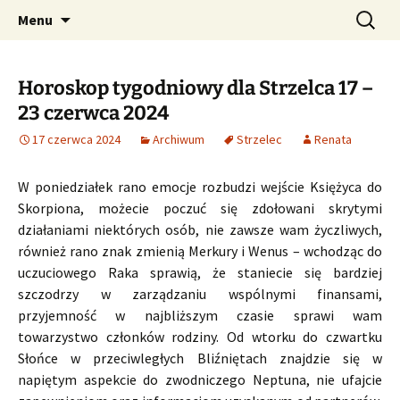
Profesjonalne przepowiednie astrologiczne
Przejdź
Szukaj:
CzaroMarowy horoskop
Menu
do
dzienny, miesięczny i
treści
tygodniowy
Horoskop tygodniowy dla Strzelca 17 –
23 czerwca 2024
17 czerwca 2024
Archiwum
Strzelec
Renata
W poniedziałek rano emocje rozbudzi wejście Księżyca do
Skorpiona, możecie poczuć się zdołowani skrytymi
działaniami niektórych osób, nie zawsze wam życzliwych,
również rano znak zmienią Merkury i Wenus – wchodząc do
uczuciowego Raka sprawią, że staniecie się bardziej
szczodrzy w zarządzaniu wspólnymi finansami,
przyjemność w najbliższym czasie sprawi wam
towarzystwo członków rodziny. Od wtorku do czwartku
Słońce w przeciwległych Bliźniętach znajdzie się w
napiętym aspekcie do zwodniczego Neptuna, nie ufajcie