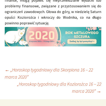
finanse, mogą pojawić się nieprzewidziane wydatki lub
problemy finansowe, związane z przystosowaniem się do
ograniczeń zawodowych. Głowa do góry, w niedzielę Saturn
opuści Koziorożca i wkroczy do Wodnika, co na długo
powinno poprawić sytuację.
Nawigacja
←
„Horoskop tygodniowy dla Skorpiona 16 – 22
marca 2020”
„Horoskop tygodniowy dla Koziorożca 16 – 22
wpisu
marca 2020”
→