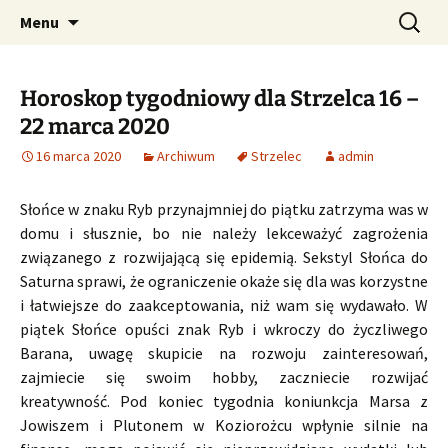
Profesjonalne przepowiednie astrologiczne
Przejdź
Szukaj:
CzaroMarowy horoskop
Menu
do
dzienny, miesięczny i
treści
tygodniowy
Horoskop tygodniowy dla Strzelca 16 –
22 marca 2020
16 marca 2020
Archiwum
Strzelec
admin
Słońce w znaku Ryb przynajmniej do piątku zatrzyma was w
domu i słusznie, bo nie należy lekceważyć zagrożenia
związanego z rozwijającą się epidemią. Sekstyl Słońca do
Saturna sprawi, że ograniczenie okaże się dla was korzystne
i łatwiejsze do zaakceptowania, niż wam się wydawało. W
piątek Słońce opuści znak Ryb i wkroczy do życzliwego
Barana, uwagę skupicie na rozwoju zainteresowań,
zajmiecie się swoim hobby, zaczniecie rozwijać
kreatywność. Pod koniec tygodnia koniunkcja Marsa z
Jowiszem i Plutonem w Koziorożcu wpłynie silnie na