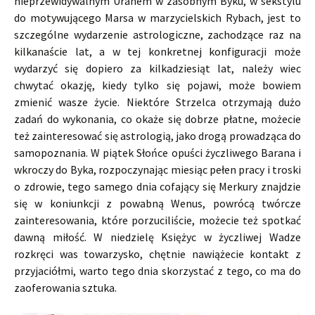
nieprzewidywalnym Uranem w zasobnym Byku, w sekstylu
do motywującego Marsa w marzycielskich Rybach, jest to
szczególne wydarzenie astrologiczne, zachodzące raz na
kilkanaście lat, a w tej konkretnej konfiguracji może
wydarzyć się dopiero za kilkadziesiąt lat, należy wiec
chwytać okazję, kiedy tylko się pojawi, może bowiem
zmienić wasze życie. Niektóre Strzelca otrzymają dużo
zadań do wykonania, co okaże się dobrze płatne, możecie
też zainteresować się astrologią, jako drogą prowadząca do
samopoznania. W piątek Słońce opuści życzliwego Barana i
wkroczy do Byka, rozpoczynając miesiąc pełen pracy i troski
o zdrowie, tego samego dnia cofający się Merkury znajdzie
się w koniunkcji z powabną Wenus, powrócą twórcze
zainteresowania, które porzuciliście, możecie też spotkać
dawną miłość. W niedzielę Księżyc w życzliwej Wadze
rozkręci was towarzysko, chętnie nawiążecie kontakt z
przyjaciółmi, warto tego dnia skorzystać z tego, co ma do
zaoferowania sztuka.