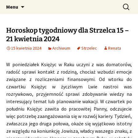
Profesjonalne przepowiednie astrologiczne
Przejdź
Szukaj:
CzaroMarowy horoskop
Menu
do
dzienny, miesięczny i
treści
tygodniowy
Horoskop tygodniowy dla Strzelca 15 –
21 kwietnia 2024
15 kwietnia 2024
Archiwum
Strzelec
Renata
W poniedziałek Księżyc w Raku uczyni z was domatorów,
radość sprawi kontakt z rodziną, chociaż wzbudzi emocje
związane z rozliczeniami finansowymi. Od wtorku do
czwartku Księżyc w życzliwym Lwie nastroi was
rozrywkowo, przyjemność sprawi zdobywanie wiedzy na
interesujący temat lub planowanie wakacji. W czwartek po
południu Księżyc zawita do pracowitej Panny, odczujecie
więc potrzebę zaangażowania się w rozwój kariery. Tydzień,
zwłaszcza jego druga połowa, okaże się wyjątkowo istotny
ze względu na koniunkcję Jowisza, władcy waszego znaku, z