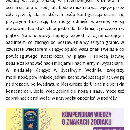
władcą waszego znaku, w przeciwległych Bliźniętach –
uściśli się ona w środę, ale będzie miała na was wpływ przez
cały tydzień, dla niektórych osób konfiguracja stanie się
przyczyną frustracji, bo mogą odnieść wrażenie, że są
atakowani lub ktoś ich popędza do działania, tymczasem w
piątek Mars utworzy napięty aspekt z ograniczającym
Saturnem, co zachęci do postawienia wyraźnych granic. W
czwartek wieczorem Księżyc opuści wasz znak i wejdzie do
powściągliwego Koziorożca, w piątek i sobotę łatwiej
będzie zapanować nad emocjami i nadmiernymi wydatkami.
W niedzielę Księżyc w życzliwym Wodniku zwiększy
mobilność, powinniście jednak zachować szczególną uwagę
na drogach, bo kwadratura Merkurego do Urana nie sprzyja
koncentracji, lepiej więc zdejmijcie nogę z gazu, może też
zabraknąć cierpliwości w przypadku opóźnień w podróży.