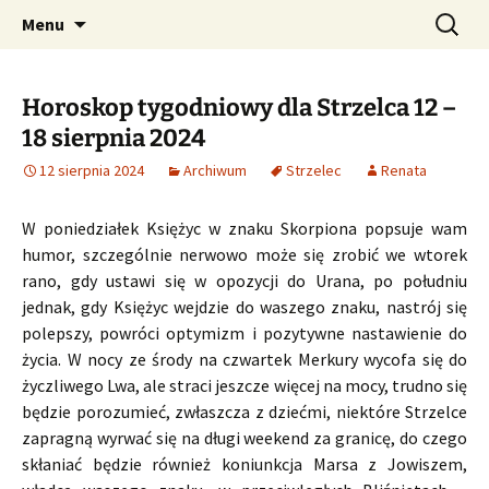
Profesjonalne przepowiednie astrologiczne
Przejdź
Szukaj:
CzaroMarowy horoskop
Menu
do
dzienny, miesięczny i
treści
tygodniowy
Horoskop tygodniowy dla Strzelca 12 –
18 sierpnia 2024
12 sierpnia 2024
Archiwum
Strzelec
Renata
W poniedziałek Księżyc w znaku Skorpiona popsuje wam
humor, szczególnie nerwowo może się zrobić we wtorek
rano, gdy ustawi się w opozycji do Urana, po południu
jednak, gdy Księżyc wejdzie do waszego znaku, nastrój się
polepszy, powróci optymizm i pozytywne nastawienie do
życia. W nocy ze środy na czwartek Merkury wycofa się do
życzliwego Lwa, ale straci jeszcze więcej na mocy, trudno się
będzie porozumieć, zwłaszcza z dziećmi, niektóre Strzelce
zapragną wyrwać się na długi weekend za granicę, do czego
skłaniać będzie również koniunkcja Marsa z Jowiszem,