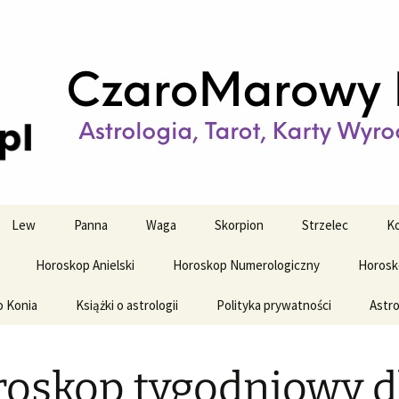
strologiczne
wy horoskop dz
y i tygodniowy
Lew
Panna
Waga
Skorpion
Strzelec
Ko
Horoskop Anielski
Horoskop Numerologiczny
Horosk
o Konia
Książki o astrologii
Polityka prywatności
Astro
oskop tygodniowy d