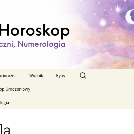
ienny,
Szukaj:
ziorożec
Wodnik
Ryby
op Urodzeniowy
logia
la