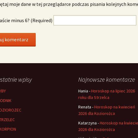
taj moje dane w tej przeglądarce podczas pisania kolejnych kom
naście minus 6? (Required)
statnie wpisy
Najnowsze komentarze
YBY
Hania
-
Horoskop na lipiec 2026
roku dla Strzelca
ODNIK
Renata
-
Horoskop na kwiecień
OZIOROZEC
2026 dla Koziorożca
TRZELEC
Katarzyna
-
Horoskop na kwieci
KORPION
2026 dla Koziorożca