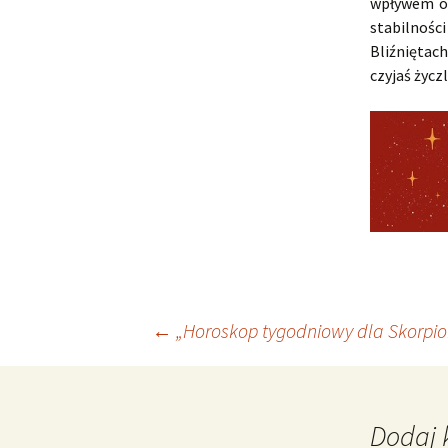
wpływem op
stabilnośc
Bliźnięta
czyjaś życ
Nawigacja
←
„Horoskop tygodniowy dla Skorpion
wpisu
Dodaj 