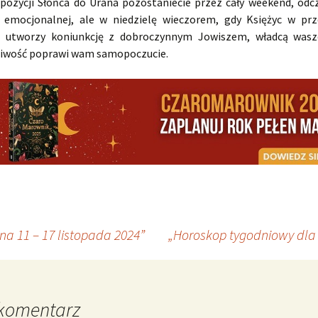
ozycji Słońca do Urana pozostaniecie przez cały weekend, odcz
i emocjonalnej, ale w niedzielę wieczorem, gdy Księżyc w prz
ch utworzy koniunkcję z dobroczynnym Jowiszem, władcą wasz
zliwość poprawi wam samopoczucie.
a 11 – 17 listopada 2024”
„Horoskop tygodniowy dla 
komentarz