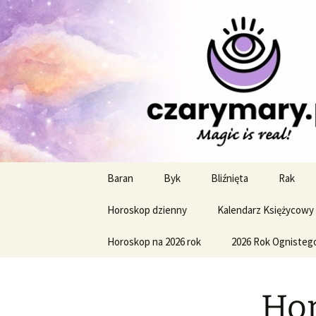
Profesjonalne przepowiednie a
CzaroMaro
miesięczn
Przejdź
Baran
Byk
Bliźnięta
Rak
do
treści
Horoskop dzienny
Kalendarz Księżycowy
Horoskop na 2026 rok
2026 Rok Ognisteg
Hor