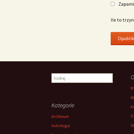
Zapamię
Ile to trzy
Szukaj:
O
R
W
Kategorie
K
S
Archiwum
S
Astrologia