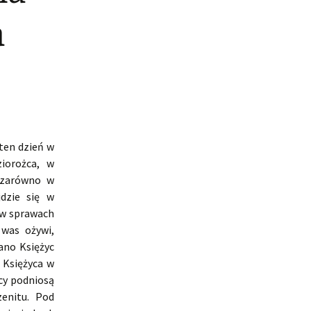
a
ten dzień w
iorożca, w
i zarówno w
dzie się w
 w sprawach
was ożywi,
ano Księżyc
 Księżyca w
cy podniosą
zenitu. Pod