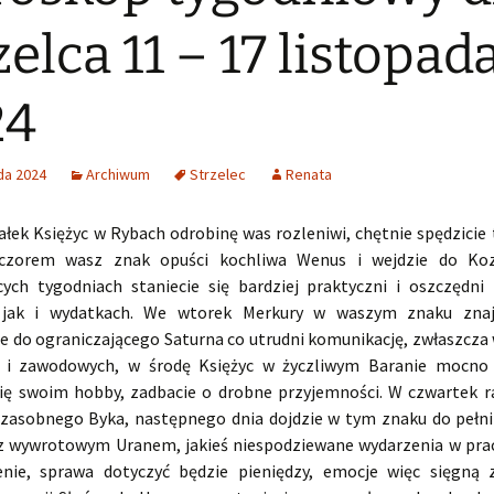
zelca 11 – 17 listopad
24
da 2024
Archiwum
Strzelec
Renata
ałek Księżyc w Rybach odrobinę was rozleniwi, chętnie spędzicie 
czorem wasz znak opuści kochliwa Wenus i wejdzie do Koz
ych tygodniach staniecie się bardziej praktyczni i oszczędn
, jak i wydatkach. We wtorek Merkury w waszym znaku znaj
e do ograniczającego Saturna co utrudni komunikację, zwłaszcza
h i zawodowych, w środę Księżyc w życzliwym Baranie mocno 
się swoim hobby, zadbacie o drobne przyjemności. W czwartek r
 zasobnego Byka, następnego dnia dojdzie w tym znaku do pełni
 z wywrotowym Uranem, jakieś niespodziewane wydarzenia w pra
nie, sprawa dotyczyć będzie pieniędzy, emocje więc sięgną 