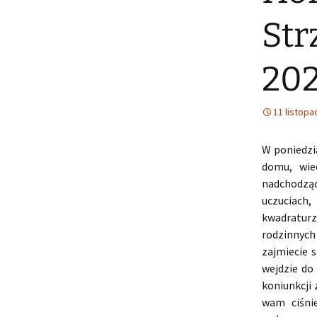
Str
20
11 listopa
W poniedzi
domu, wie
nadchodząc
uczuciach
kwadraturz
rodzinnyc
zajmiecie 
wejdzie do
koniunkcji
wam ciśnie