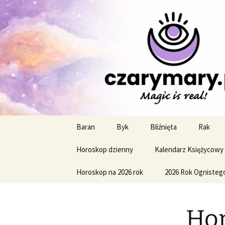
Profesjonalne przepowiednie a
CzaroMaro
miesięczn
Przejdź
Baran
Byk
Bliźnięta
Rak
do
treści
Horoskop dzienny
Kalendarz Księżycowy
Horoskop na 2026 rok
2026 Rok Ognisteg
Hor