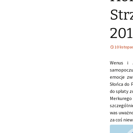
Str
201
10 listopa
Wenus i 
samopoczuc
emocje zwi
Słońca do 
do spłaty z
Merkurego 
szczególni
was uważnoś
za coś niew