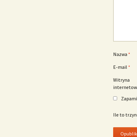
Nazwa
*
E-mail
*
Witryna
interneto
Zapamię
Ile to trzy