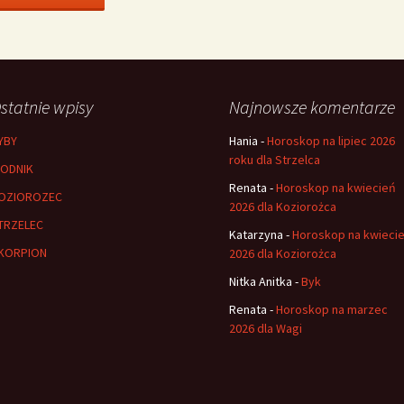
statnie wpisy
Najnowsze komentarze
YBY
Hania
-
Horoskop na lipiec 2026
roku dla Strzelca
ODNIK
Renata
-
Horoskop na kwiecień
OZIOROZEC
2026 dla Koziorożca
TRZELEC
Katarzyna
-
Horoskop na kwieci
KORPION
2026 dla Koziorożca
Nitka Anitka
-
Byk
Renata
-
Horoskop na marzec
2026 dla Wagi