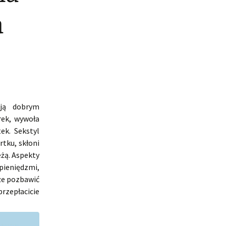
a
ją dobrym
rek, wywoła
ek. Sekstyl
tku, skłoni
eżą. Aspekty
pieniędzmi,
że pozbawić
przepłacicie