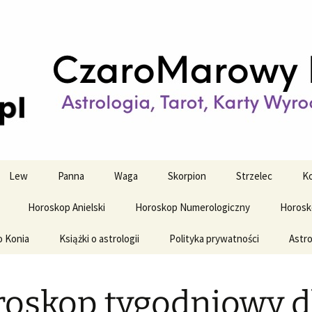
strologiczne
wy horoskop dz
y i tygodniowy
Lew
Panna
Waga
Skorpion
Strzelec
Ko
Horoskop Anielski
Horoskop Numerologiczny
Horosk
o Konia
Książki o astrologii
Polityka prywatności
Astro
oskop tygodniowy d