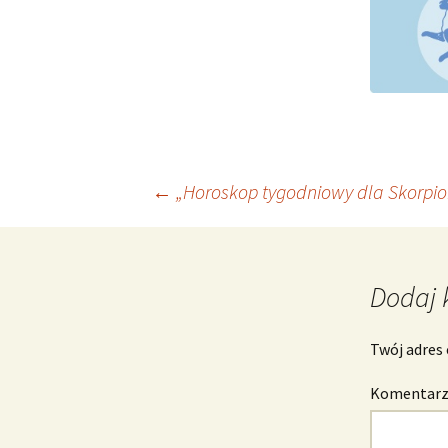
Nawigacja
←
„Horoskop tygodniowy dla Skorpion
wpisu
Dodaj 
Twój adres 
Komentar