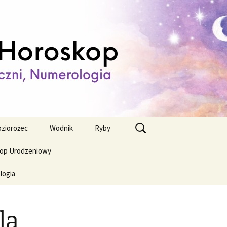
ienny,
Szukaj:
ziorożec
Wodnik
Ryby
op Urodzeniowy
logia
la