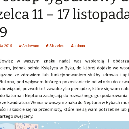
zelca 11 – 17 listopad
9
da 2019
Archiwum
Strzelec
admin
Jowisz w waszym znaku nadal was wspierają i obdarza
iem, jednak pełnia Księżyca w Byku, do której dojdzie we wto
ązane ze zdrowiem lub funkcjonowaniem służby zdrowia i apt
Plutona, pod wpływem którego pozostaniecie od wtorku do czwar
obowiązań, pozwoli też zawalczyć o pieniądze, które się wam nal
do Saturna i Neptuna zachęcają do rozważnego gospodarowania 
e że kwadratura Wenus w waszym znaku do Neptuna w Rybach mo
ci i skusicie się na przedmioty, które nie są wam potrzebne lub 
artego swej ceny.