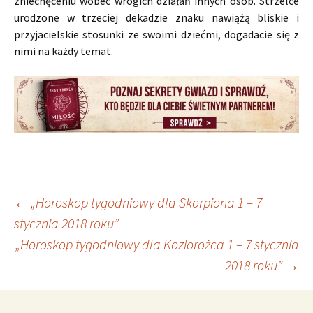
zniechęceniu wobec wrogich działań innych osób. Strzelce
urodzone w trzeciej dekadzie znaku nawiążą bliskie i
przyjacielskie stosunki ze swoimi dziećmi, dogadacie się z
nimi na każdy temat.
Nawigacja
←
„Horoskop tygodniowy dla Skorpiona 1 – 7
stycznia 2018 roku”
„Horoskop tygodniowy dla Koziorożca 1 – 7 stycznia
wpisu
2018 roku”
→