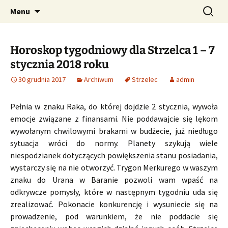
Profesjonalne przepowiednie astrologiczne
Przejdź
Szukaj:
CzaroMarowy horoskop
Menu
do
dzienny, miesięczny i
treści
tygodniowy
Horoskop tygodniowy dla Strzelca 1 – 7
stycznia 2018 roku
30 grudnia 2017
Archiwum
Strzelec
admin
Pełnia w znaku Raka, do której dojdzie 2 stycznia, wywoła
emocje związane z finansami. Nie poddawajcie się lękom
wywołanym chwilowymi brakami w budżecie, już niedługo
sytuacja wróci do normy. Planety szykują wiele
niespodzianek dotyczących powiększenia stanu posiadania,
wystarczy się na nie otworzyć. Trygon Merkurego w waszym
znaku do Urana w Baranie pozwoli wam wpaść na
odkrywcze pomysły, które w następnym tygodniu uda się
zrealizować. Pokonacie konkurencję i wysuniecie się na
prowadzenie, pod warunkiem, że nie poddacie się