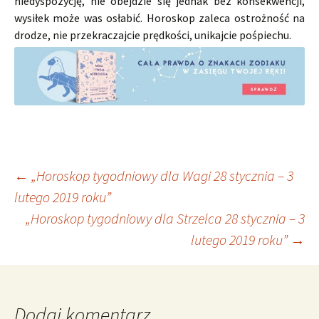
niedyspozycję, nie obejdzie się jednak bez konsekwencji,
wysiłek może was osłabić. Horoskop zaleca ostrożność na
drodze, nie przekraczajcie prędkości, unikajcie pośpiechu.
Nawigacja
←
„Horoskop tygodniowy dla Wagi 28 stycznia – 3
lutego 2019 roku”
„Horoskop tygodniowy dla Strzelca 28 stycznia – 3
wpisu
lutego 2019 roku”
→
Dodaj komentarz