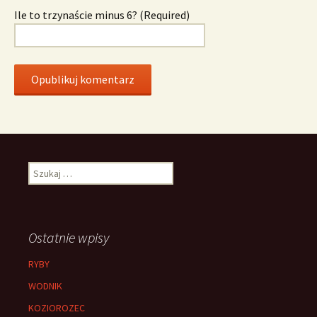
Ile to trzynaście minus 6? (Required)
Szukaj:
Ostatnie wpisy
RYBY
WODNIK
KOZIOROZEC