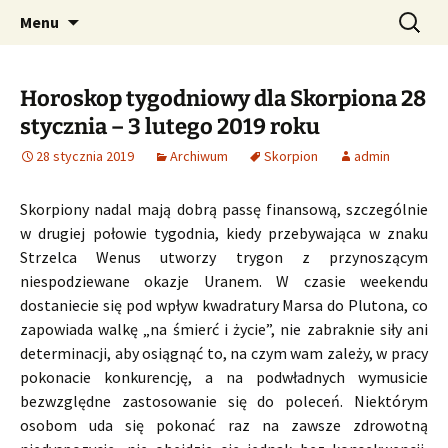
Profesjonalne przepowiednie astrologiczne
Przejdź
Szukaj:
CzaroMarowy horoskop
Menu
do
dzienny, miesięczny i
treści
tygodniowy
Horoskop tygodniowy dla Skorpiona 28
stycznia – 3 lutego 2019 roku
28 stycznia 2019
Archiwum
Skorpion
admin
Skorpiony nadal mają dobrą passę finansową, szczególnie
w drugiej połowie tygodnia, kiedy przebywająca w znaku
Strzelca Wenus utworzy trygon z przynoszącym
niespodziewane okazje Uranem. W czasie weekendu
dostaniecie się pod wpływ kwadratury Marsa do Plutona, co
zapowiada walkę „na śmierć i życie”, nie zabraknie siły ani
determinacji, aby osiągnąć to, na czym wam zależy, w pracy
pokonacie konkurencję, a na podwładnych wymusicie
bezwzględne zastosowanie się do poleceń. Niektórym
osobom uda się pokonać raz na zawsze zdrowotną