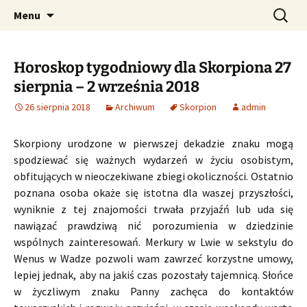
Profesjonalne przepowiednie astrologiczne
Przejdź
Szukaj:
CzaroMarowy horoskop
Menu
do
dzienny, miesięczny i
treści
tygodniowy
Horoskop tygodniowy dla Skorpiona 27
sierpnia – 2 września 2018
26 sierpnia 2018
Archiwum
Skorpion
admin
Skorpiony urodzone w pierwszej dekadzie znaku mogą
spodziewać się ważnych wydarzeń w życiu osobistym,
obfitujących w nieoczekiwane zbiegi okoliczności. Ostatnio
poznana osoba okaże się istotna dla waszej przyszłości,
wyniknie z tej znajomości trwała przyjaźń lub uda się
nawiązać prawdziwą nić porozumienia w dziedzinie
wspólnych zainteresowań. Merkury w Lwie w sekstylu do
Wenus w Wadze pozwoli wam zawrzeć korzystne umowy,
lepiej jednak, aby na jakiś czas pozostały tajemnicą. Słońce
w życzliwym znaku Panny zachęca do kontaktów