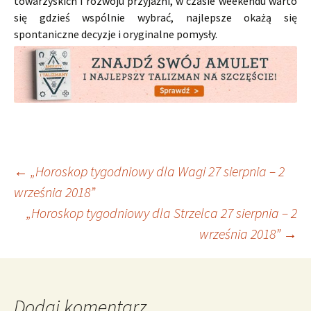
towarzyskich i rozwoju przyjaźni, w czasie weekendu warto
się gdzieś wspólnie wybrać, najlepsze okażą się
spontaniczne decyzje i oryginalne pomysły.
Nawigacja
←
„Horoskop tygodniowy dla Wagi 27 sierpnia – 2
września 2018”
„Horoskop tygodniowy dla Strzelca 27 sierpnia – 2
wpisu
września 2018”
→
Dodaj komentarz