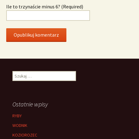
Ile to trzynaście minus 6? (Required)
Szukaj:
Ostatnie wpisy
RYBY
WODNIK
KOZIOROZEC