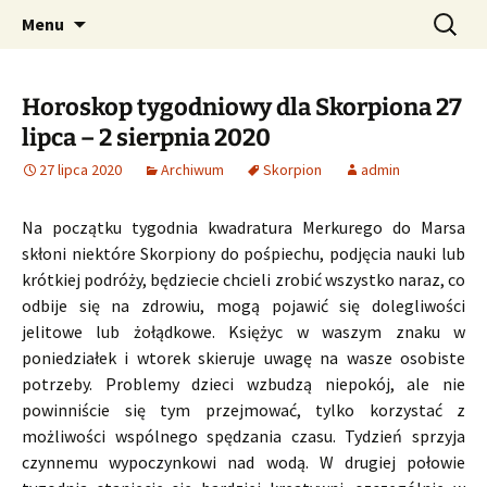
Profesjonalne przepowiednie astrologiczne
Przejdź
Szukaj:
CzaroMarowy horoskop
Menu
do
dzienny, miesięczny i
treści
tygodniowy
Horoskop tygodniowy dla Skorpiona 27
lipca – 2 sierpnia 2020
27 lipca 2020
Archiwum
Skorpion
admin
Na początku tygodnia kwadratura Merkurego do Marsa
skłoni niektóre Skorpiony do pośpiechu, podjęcia nauki lub
krótkiej podróży, będziecie chcieli zrobić wszystko naraz, co
odbije się na zdrowiu, mogą pojawić się dolegliwości
jelitowe lub żołądkowe. Księżyc w waszym znaku w
poniedziałek i wtorek skieruje uwagę na wasze osobiste
potrzeby. Problemy dzieci wzbudzą niepokój, ale nie
powinniście się tym przejmować, tylko korzystać z
możliwości wspólnego spędzania czasu. Tydzień sprzyja
czynnemu wypoczynkowi nad wodą. W drugiej połowie