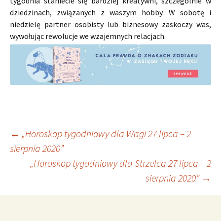
tygodnia staniecie się bardziej kreatywni, szczególnie w
dziedzinach, związanych z waszym hobby. W sobotę i
niedzielę partner osobisty lub biznesowy zaskoczy was,
wywołując rewolucje we wzajemnych relacjach.
Nawigacja
←
„Horoskop tygodniowy dla Wagi 27 lipca – 2
sierpnia 2020”
„Horoskop tygodniowy dla Strzelca 27 lipca – 2
wpisu
sierpnia 2020”
→