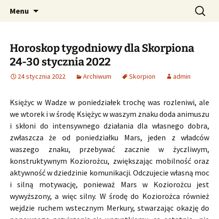
Profesjonalne przepowiednie astrologiczne
Przejdź
Szukaj:
CzaroMarowy horoskop
Menu
do
dzienny, miesięczny i
treści
tygodniowy
Horoskop tygodniowy dla Skorpiona
24-30 stycznia 2022
24 stycznia 2022
Archiwum
Skorpion
admin
Księżyc w Wadze w poniedziałek trochę was rozleniwi, ale
we wtorek i w środę Księżyc w waszym znaku doda animuszu
i skłoni do intensywnego działania dla własnego dobra,
zwłaszcza że od poniedziałku Mars, jeden z władców
waszego znaku, przebywać zacznie w życzliwym,
konstruktywnym Koziorożcu, zwiększając mobilność oraz
aktywność w dziedzinie komunikacji. Odczujecie własną moc
i silną motywację, ponieważ Mars w Koziorożcu jest
wywyższony, a więc silny. W środę do Koziorożca również
wejdzie ruchem wstecznym Merkury, stwarzając okazję do