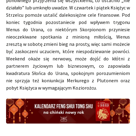
ponownego przyjrzenia się wszystkiemu, co ostatnio „nie
działało” lub umknęło uwadze. W czwartek i piątek Księżyc w
Strzelcu pomoże ustalić dalekosiężne cele finansowe. Pod
koniec tygodnia pozostaniecie pod wpływem trygonu
Wenus do Urana, co niektórym Skorpionom przyniesie
nieoczekiwane spotkania z minioną miłością, Wenus
zresztą w sobotę zmieni bieg na prosty, więc sami możecie
być zaskoczeni uczuciem, które niespodziewanie powróci.
Weekend okaże się nerwowy, może dojść do kłótni z
partnerem życiowym lub biznesowym, co zapowiada
kwadratura Słońca do Urana, spokojnym porozumieniom
nie sprzyja też koniunkcja Merkurego z Plutonem oraz
pobyt Księżyca w wymagającym Koziorożcu.