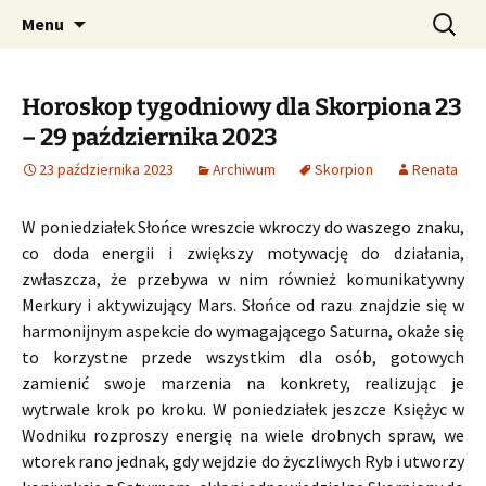
Profesjonalne przepowiednie astrologiczne
Przejdź
Szukaj:
CzaroMarowy horoskop
Menu
do
dzienny, miesięczny i
treści
tygodniowy
Horoskop tygodniowy dla Skorpiona 23
– 29 października 2023
23 października 2023
Archiwum
Skorpion
Renata
W poniedziałek Słońce wreszcie wkroczy do waszego znaku,
co doda energii i zwiększy motywację do działania,
zwłaszcza, że przebywa w nim również komunikatywny
Merkury i aktywizujący Mars. Słońce od razu znajdzie się w
harmonijnym aspekcie do wymagającego Saturna, okaże się
to korzystne przede wszystkim dla osób, gotowych
zamienić swoje marzenia na konkrety, realizując je
wytrwale krok po kroku. W poniedziałek jeszcze Księżyc w
Wodniku rozproszy energię na wiele drobnych spraw, we
wtorek rano jednak, gdy wejdzie do życzliwych Ryb i utworzy