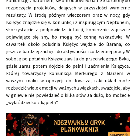
koniunkcję z Saturnem, skłoni odpowiedzialne Skorpiony do
rozpoczęcia projektów, dających w przyszłości wymierne
rezultaty. W środę późnym wieczorem oraz w nocy, gdy
Księżyc znajdzie się w koniunkcji z inspirującym Neptunem,
skorzystajcie z podpowiedzi intuicji, koniecznie zapiszcie
pojawiające się sny, bo mogą być cenną wskazówką. W
czwartek około południa Księżyc wejdzie do Barana, co
jeszcze bardziej zachęci do aktywności i codziennej pracy. W
sobotę po południu Księżyc zawita do przeciwległego Byka,
gdzie zaraz potem dojdzie do pełni i zaćmienia Księżyca,
której towarzyszy koniunkcja Merkurego z Marsem w
waszym znaku w opozycji do Jowisza, taki układ może
rozbudzić wiele emocji w ważnych związkach, uważajcie, aby
w gniewie nie powiedzieć o kilka słów za dużo, bo możecie
„wylać dziecko z kąpielą”.