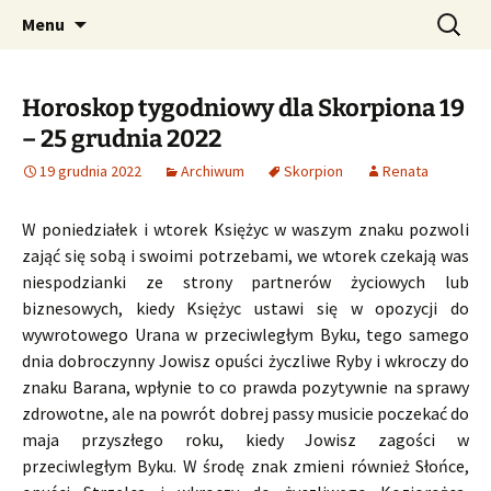
Profesjonalne przepowiednie astrologiczne
Przejdź
Szukaj:
CzaroMarowy horoskop
Menu
do
dzienny, miesięczny i
treści
tygodniowy
Horoskop tygodniowy dla Skorpiona 19
– 25 grudnia 2022
19 grudnia 2022
Archiwum
Skorpion
Renata
W poniedziałek i wtorek Księżyc w waszym znaku pozwoli
zająć się sobą i swoimi potrzebami, we wtorek czekają was
niespodzianki ze strony partnerów życiowych lub
biznesowych, kiedy Księżyc ustawi się w opozycji do
wywrotowego Urana w przeciwległym Byku, tego samego
dnia dobroczynny Jowisz opuści życzliwe Ryby i wkroczy do
znaku Barana, wpłynie to co prawda pozytywnie na sprawy
zdrowotne, ale na powrót dobrej passy musicie poczekać do
maja przyszłego roku, kiedy Jowisz zagości w
przeciwległym Byku. W środę znak zmieni również Słońce,