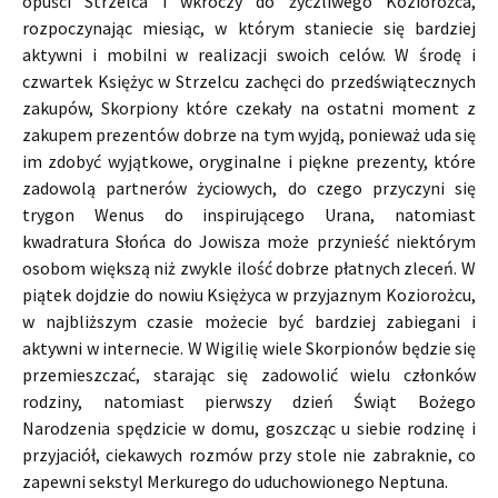
opuści Strzelca i wkroczy do życzliwego Koziorożca,
rozpoczynając miesiąc, w którym staniecie się bardziej
aktywni i mobilni w realizacji swoich celów. W środę i
czwartek Księżyc w Strzelcu zachęci do przedświątecznych
zakupów, Skorpiony które czekały na ostatni moment z
zakupem prezentów dobrze na tym wyjdą, ponieważ uda się
im zdobyć wyjątkowe, oryginalne i piękne prezenty, które
zadowolą partnerów życiowych, do czego przyczyni się
trygon Wenus do inspirującego Urana, natomiast
kwadratura Słońca do Jowisza może przynieść niektórym
osobom większą niż zwykle ilość dobrze płatnych zleceń. W
piątek dojdzie do nowiu Księżyca w przyjaznym Koziorożcu,
w najbliższym czasie możecie być bardziej zabiegani i
aktywni w internecie. W Wigilię wiele Skorpionów będzie się
przemieszczać, starając się zadowolić wielu członków
rodziny, natomiast pierwszy dzień Świąt Bożego
Narodzenia spędzicie w domu, goszcząc u siebie rodzinę i
przyjaciół, ciekawych rozmów przy stole nie zabraknie, co
zapewni sekstyl Merkurego do uduchowionego Neptuna.