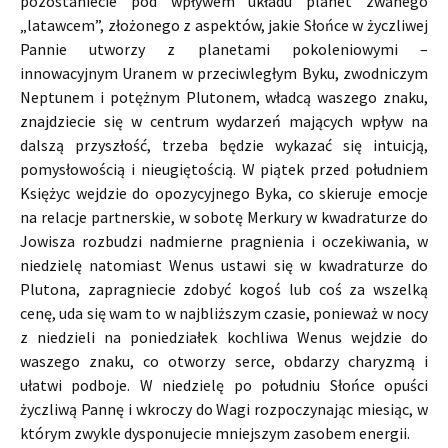
pozostaniecie pod wpływem układu planet zwanego
„latawcem”, złożonego z aspektów, jakie Słońce w życzliwej
Pannie utworzy z planetami pokoleniowymi –
innowacyjnym Uranem w przeciwległym Byku, zwodniczym
Neptunem i potężnym Plutonem, władcą waszego znaku,
znajdziecie się w centrum wydarzeń mających wpływ na
dalszą przyszłość, trzeba będzie wykazać się intuicją,
pomysłowością i nieugiętością. W piątek przed południem
Księżyc wejdzie do opozycyjnego Byka, co skieruje emocje
na relacje partnerskie, w sobotę Merkury w kwadraturze do
Jowisza rozbudzi nadmierne pragnienia i oczekiwania, w
niedzielę natomiast Wenus ustawi się w kwadraturze do
Plutona, zapragniecie zdobyć kogoś lub coś za wszelką
cenę, uda się wam to w najbliższym czasie, ponieważ w nocy
z niedzieli na poniedziałek kochliwa Wenus wejdzie do
waszego znaku, co otworzy serce, obdarzy charyzmą i
ułatwi podboje. W niedzielę po południu Słońce opuści
życzliwą Pannę i wkroczy do Wagi rozpoczynając miesiąc, w
którym zwykle dysponujecie mniejszym zasobem energii.