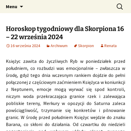
Profesjonalne przepowiednie astrologiczne
Przejdź
Szukaj:
CzaroMarowy horoskop
Menu
do
dzienny, miesięczny i
treści
tygodniowy
Horoskop tygodniowy dla Skorpiona 16
– 22 września 2024
16 września 2024
Archiwum
Skorpion
Renata
Księżyc zawita do życzliwych Ryb w poniedziałek przed
południem, co rozbudzi was emocjonalnie – zwłaszcza w
środę, gdyż tego dnia wczesnym rankiem dojdzie do pełni
połączonej z częściowym zaćmieniem Księżyca w koniunkcji
z Neptunem, emocje mogą wyrwać się spod kontroli,
niczym woda przekraczająca granice rzek i zalewająca
pobliskie tereny, Merkury w opozycji do Saturna zaleca
powściągliwość, trzymanie się konkretów i pilnowanie
granic. W środę przed południem Księżyc wejdzie do znaku
Barana, co skłoni do działania. Od czwartku do niedzieli