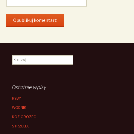
Szukaj:
Ostatnie wpisy
RYBY
WODNIK
KOZIOROZEC
STRZELEC