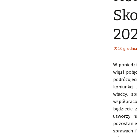
Sko
20
16 grudnia
W poniedzi
więzi połą
podróżujec
koniunkcji
władcy, s
współpraco
będziecie 
utworzy n
pozostanie
sprawach f