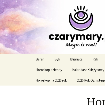
Profesjonalne przepowiednie a
CzaroMaro
miesięczn
Przejdź
Baran
Byk
Bliźnięta
Rak
do
treści
Horoskop dzienny
Kalendarz Księżycowy
Horoskop na 2026 rok
2026 Rok Ognisteg
Hor