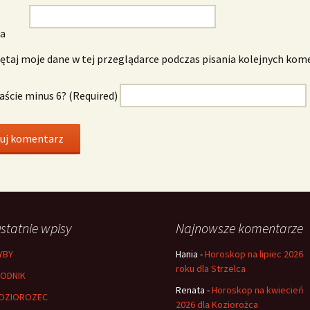
wa
taj moje dane w tej przeglądarce podczas pisania kolejnych kom
naście minus 6? (Required)
statnie wpisy
Najnowsze komentarze
YBY
Hania
-
Horoskop na lipiec 2026
roku dla Strzelca
ODNIK
Renata
-
Horoskop na kwiecień
OZIOROZEC
2026 dla Koziorożca