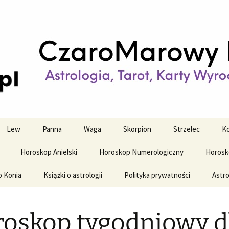
strologiczne
wy horoskop dz
y i tygodniowy
Lew
Panna
Waga
Skorpion
Strzelec
Ko
Horoskop Anielski
Horoskop Numerologiczny
Horosk
o Konia
Książki o astrologii
Polityka prywatności
Astro
oskop tygodniowy d