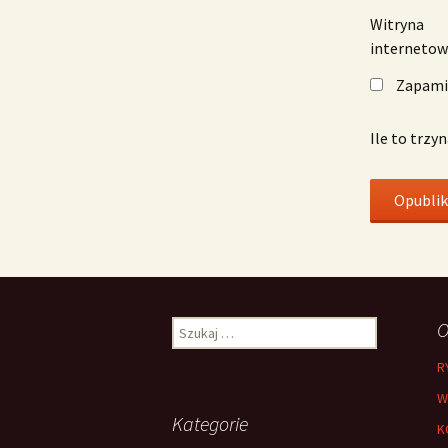
Witryna
interneto
Zapamię
Ile to trzy
Szukaj:
O
R
W
Kategorie
K