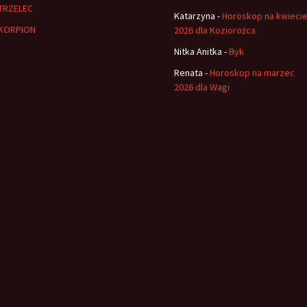
TRZELEC
Katarzyna
-
Horoskop na kwieci
KORPION
2026 dla Koziorożca
Nitka Anitka
-
Byk
Renata
-
Horoskop na marzec
2026 dla Wagi