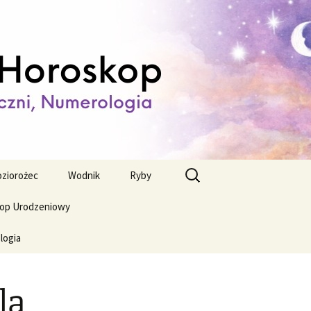
ienny,
Szukaj:
ziorożec
Wodnik
Ryby
op Urodzeniowy
logia
la