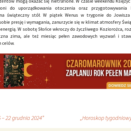
zentów mogą okazać się nietrafione. W czasie weekendu Księżyc 
łoni do uporządkowania otoczenia oraz przygotowywania k
 na świąteczny stół. W piątek Wenus w trygonie do Jowisza 
 sobie presję i wymagania, zanurzycie się w klimat atmosfery Świ
energią. W sobotę Słońce wkroczy do życzliwego Koziorożca, roz
czna zima, ale też miesiąc pełen zawodowych wyzwań i stawi
 celów.
– 22 grudnia 2024”
„Horoskop tygodniowy 