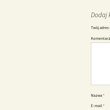
wpisu
Dodaj 
Twój adres 
Komentar
Nazwa
*
E-mail
*