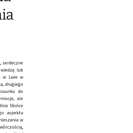
nia
, serdeczne
 wiedzę lub
yc w Lwie w
a, drugiego
tosunku do
emocje, ale
dnia Słońce
go aspektu
mieszania w
wórczością,