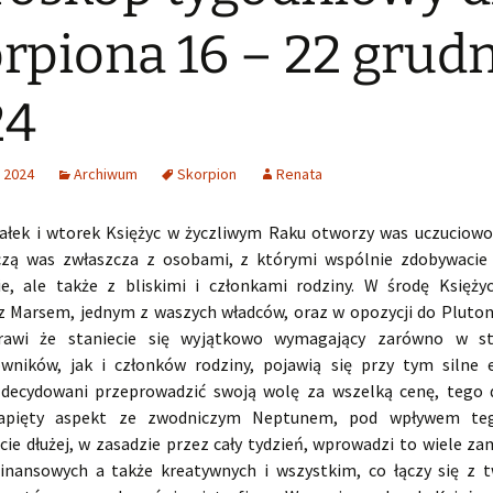
rpiona 16 – 22 grud
24
 2024
Archiwum
Skorpion
Renata
ałek i wtorek Księżyc w życzliwym Raku otworzy was uczuciowo
czą was zwłaszcza z osobami, z którymi wspólnie zdobywacie
ie, ale także z bliskimi i członkami rodziny. W środę Księż
 z Marsem, jednym z waszych władców, oraz w opozycji do Pluton
prawi że staniecie się wyjątkowo wymagający zarówno w s
wników, jak i członków rodziny, pojawią się przy tym silne 
zdecydowani przeprowadzić swoją wolę za wszelką cenę, tego 
apięty aspekt ze zwodniczym Neptunem, pod wpływem te
cie dłużej, w zasadzie przez cały tydzień, wprowadzi to wiele za
inansowych a także kreatywnych i wszystkim, co łączy się z t