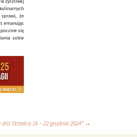
w życzliwej
ulinarnych
sprawi, że
ąt emanując
pocznie się
ania sobie
dla Strzelca 16 – 22 grudnia 2024”
→