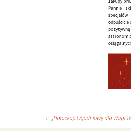
zakupy pre
Pannie sk
specjałów
odpuścicie
pozytywną 
astronomi
osiągalnych
Nawigacja
←
„Horoskop tygodniowy dla Wagi 16 