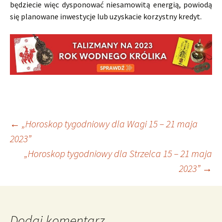
będziecie więc dysponować niesamowitą energią, powiodą
się planowane inwestycje lub uzyskacie korzystny kredyt.
Nawigacja
←
„Horoskop tygodniowy dla Wagi 15 – 21 maja
2023”
„Horoskop tygodniowy dla Strzelca 15 – 21 maja
wpisu
2023”
→
Dodaj komentarz