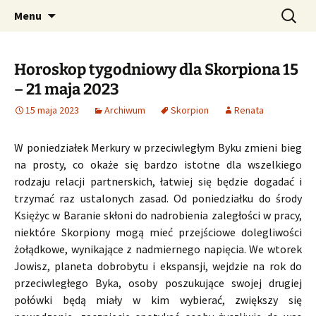
Profesjonalne przepowiednie astrologiczne
Przejdź
Szukaj:
CzaroMarowy horoskop
Menu
do
dzienny, miesięczny i
treści
tygodniowy
Horoskop tygodniowy dla Skorpiona 15
– 21 maja 2023
15 maja 2023
Archiwum
Skorpion
Renata
W poniedziałek Merkury w przeciwległym Byku zmieni bieg
na prosty, co okaże się bardzo istotne dla wszelkiego
rodzaju relacji partnerskich, łatwiej się będzie dogadać i
trzymać raz ustalonych zasad. Od poniedziałku do środy
Księżyc w Baranie skłoni do nadrobienia zaległości w pracy,
niektóre Skorpiony mogą mieć przejściowe dolegliwości
żołądkowe, wynikające z nadmiernego napięcia. We wtorek
Jowisz, planeta dobrobytu i ekspansji, wejdzie na rok do
przeciwległego Byka, osoby poszukujące swojej drugiej
połówki będą miały w kim wybierać, zwiększy się