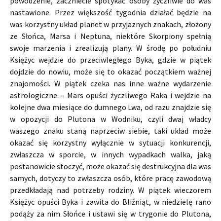
powodzenie, zaczniecie spotykać osoby życzliwie do was
nastawione. Przez większość tygodnia działać będzie na
was korzystny układ planet w przyjaznych znakach, złożony
ze Słońca, Marsa i Neptuna, niektóre Skorpiony spełnią
swoje marzenia i zrealizują plany. W środę po południu
Księżyc wejdzie do przeciwległego Byka, gdzie w piątek
dojdzie do nowiu, może się to okazać początkiem ważnej
znajomości. W piątek czeka nas inne ważne wydarzenie
astrologiczne – Mars opuści życzliwego Raka i wejdzie na
kolejne dwa miesiące do dumnego Lwa, od razu znajdzie się
w opozycji do Plutona w Wodniku, czyli dwaj władcy
waszego znaku staną naprzeciw siebie, taki układ może
okazać się korzystny wyłącznie w sytuacji konkurencji,
zwłaszcza w sporcie, w innych wypadkach walka, jaką
postanowicie stoczyć, może okazać się destrukcyjna dla was
samych, dotyczy to zwłaszcza osób, które pracę zawodową
przedkładają nad potrzeby rodziny. W piątek wieczorem
Księżyc opuści Byka i zawita do Bliźniąt, w niedzielę rano
podąży za nim Słońce i ustawi się w trygonie do Plutona,