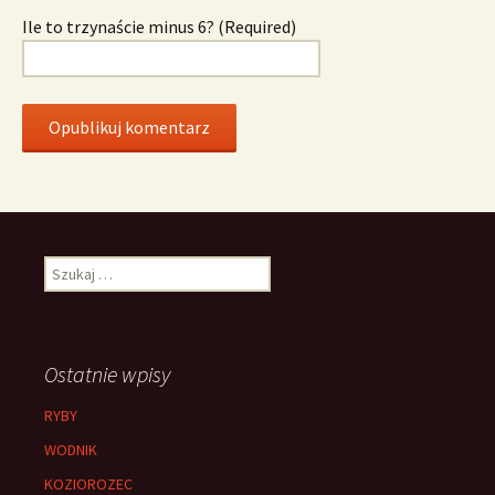
Ile to trzynaście minus 6? (Required)
Szukaj:
Ostatnie wpisy
RYBY
WODNIK
KOZIOROZEC