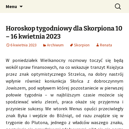
Profesjonalne przepowiednie astrologiczne
Przejdź
Szukaj:
CzaroMarowy horoskop
Menu
do
dzienny, miesięczny i
treści
tygodniowy
Horoskop tygodniowy dla Skorpiona 10
– 16 kwietnia 2023
6 kwietnia 2023
Archiwum
Skorpion
Renata
W poniedziałek Wielkanocny rozmowy toczyć się będą
wokół spraw finansowych, na co wskazuje tranzyt Księżyca
przez znak optymistycznego Strzelca, na dobry nastrój
wpłynie również koniunkcja Słońca z dobroczynnym
Jowiszem, pod wpływem której pozostaniecie w pierwszej
połowie tygodnia – w najbliższym czasie możecie się
spodziewać wielu zleceń, praca okaże się przyjemna i
przyniesie sukcesy. We wtorek Wenus opuści przeciwległy
znak Byka i wejdzie do Bliźniąt, od razu znajdzie się w
trygonie do Plutona, jednego z władców waszego znaku,