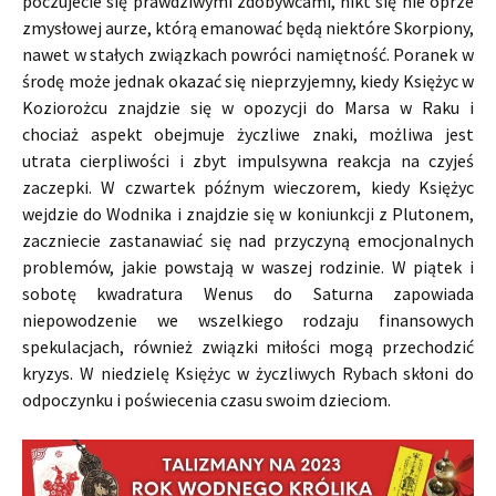
poczujecie się prawdziwymi zdobywcami, nikt się nie oprze
zmysłowej aurze, którą emanować będą niektóre Skorpiony,
nawet w stałych związkach powróci namiętność. Poranek w
środę może jednak okazać się nieprzyjemny, kiedy Księżyc w
Koziorożcu znajdzie się w opozycji do Marsa w Raku i
chociaż aspekt obejmuje życzliwe znaki, możliwa jest
utrata cierpliwości i zbyt impulsywna reakcja na czyjeś
zaczepki. W czwartek późnym wieczorem, kiedy Księżyc
wejdzie do Wodnika i znajdzie się w koniunkcji z Plutonem,
zaczniecie zastanawiać się nad przyczyną emocjonalnych
problemów, jakie powstają w waszej rodzinie. W piątek i
sobotę kwadratura Wenus do Saturna zapowiada
niepowodzenie we wszelkiego rodzaju finansowych
spekulacjach, również związki miłości mogą przechodzić
kryzys. W niedzielę Księżyc w życzliwych Rybach skłoni do
odpoczynku i poświecenia czasu swoim dzieciom.