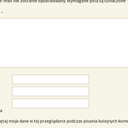
e-mail nie zostanie opublikowany.
Wymagane pola są oznaczone
z
*
wa
taj moje dane w tej przeglądarce podczas pisania kolejnych kom