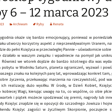
y 6 – 12 marca 2023
023
Archiwum
Ryby
Renata
ygodnia okaże się bardzo emocjonujący, ponieważ w poniedział
ku utworzy korzystny aspekt z nieprzewidywalnym Uranem, n
zie do pełni Księżyca w przeciwległej Pannie – uświadomicie sobie
le działało w waszym związku i wpadniecie na pomysł jak unikn
i. Również we wtorek dojdzie do bardzo istotnego dla was wyda
h pobytu w Wodniku Saturn, planeta ograniczeń, wyzwań i powśc
waszego znaku na kolejnych parę lat, wprowadzając konkret tam, 
obre życzenia, przekuwając marzenia na rzeczywistość, pod wa
 ich realizację dużo wysiłku. W środę, w Dzień Kobiet, Księży
 kobiecej Wagi, kierując uwagę na to, co wspólne, co obie płcie
czwartek i piątek możecie spodziewać się premii, nagrody lub inn
edy Księżyc znajdzie się w opozycji do szczodrego Jowisza i hojn
kendu Księżyc zagości w życzliwym Skorpionie, poczujecie s