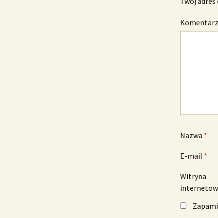
Twój adres 
Komentar
Nazwa
*
E-mail
*
Witryna
interneto
Zapamię