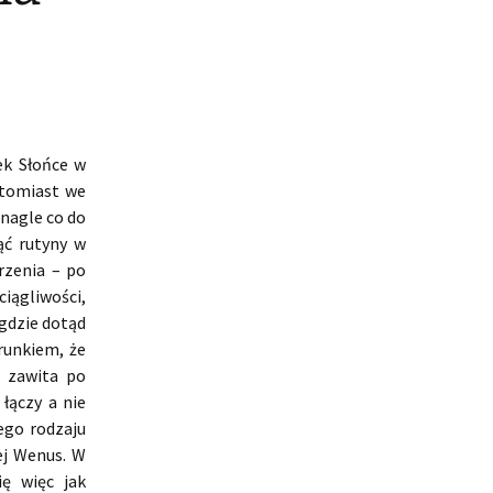
ek Słońce w
atomiast we
 nagle co do
ąć rutyny w
rzenia – po
iągliwości,
gdzie dotąd
runkiem, że
c zawita po
 łączy a nie
ego rodzaju
ej Wenus. W
ię więc jak