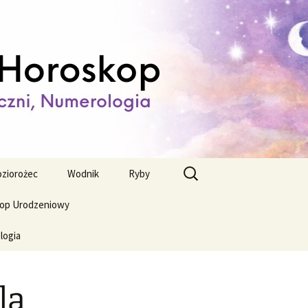
ienny,
Szukaj:
ziorożec
Wodnik
Ryby
op Urodzeniowy
logia
la