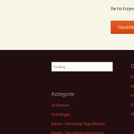
Ile to trzy
Szukaj:
O
R
W
Kategorie
K
S
Archiwum
S
Astrologia
Baran – horoskop tygodniowy
Baran – horoskop miesieczny