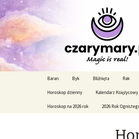
Profesjonalne przepowiednie a
CzaroMaro
miesięczn
Przejdź
Baran
Byk
Bliźnięta
Rak
do
treści
Horoskop dzienny
Kalendarz Księżycowy
Horoskop na 2026 rok
2026 Rok Ognisteg
Hor