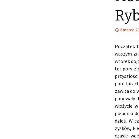
Ryb
6 marca 2
Początek t
waszym zna
wtorek dojd
tej pory ź
przyszłośc
paru latac
zawita do 
panowały d
włożycie w
południu do
dzieli. W 
zysków, ki
czasie wee