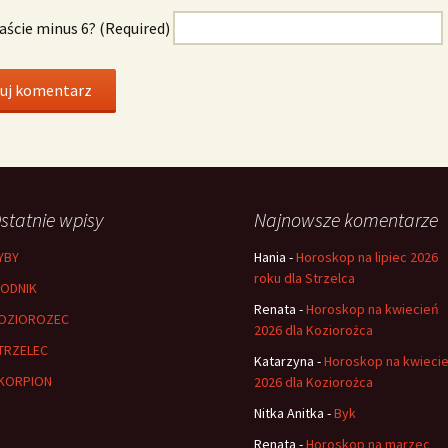
naście minus 6? (Required)
statnie wpisy
Najnowsze komentarze
YBY
Hania
-
Horoskop na lipiec 2026
roku dla Strzelca
ODNIK
Renata
-
Horoskop na kwiecień
OZIOROZEC
2026 dla Koziorożca
TRZELEC
Katarzyna
-
Horoskop na kwieci
KORPION
2026 dla Koziorożca
Nitka Anitka
-
Byk
Renata
-
Horoskop na marzec