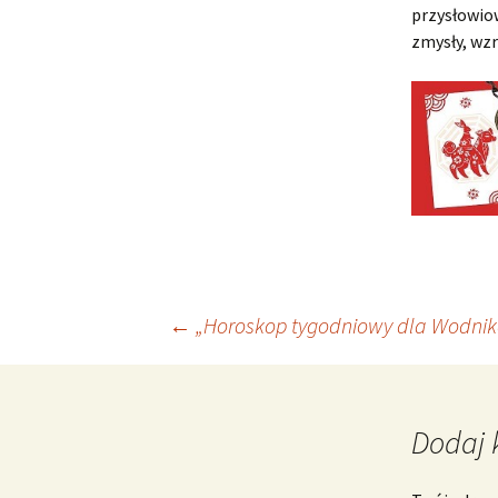
przysłowio
zmysły, wzr
Nawigacja
←
„Horoskop tygodniowy dla Wodnika
wpisu
Dodaj 