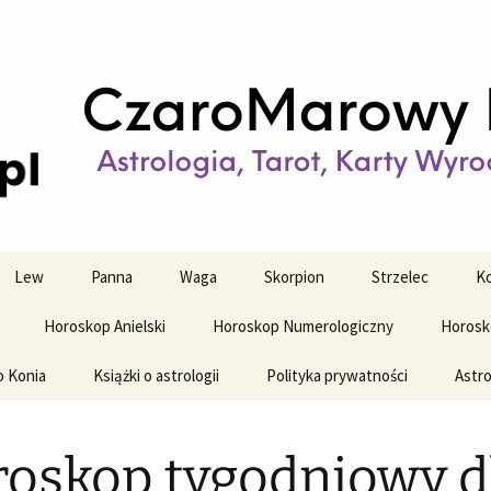
strologiczne
wy horoskop dz
y i tygodniowy
Lew
Panna
Waga
Skorpion
Strzelec
Ko
Horoskop Anielski
Horoskop Numerologiczny
Horosk
o Konia
Książki o astrologii
Polityka prywatności
Astro
oskop tygodniowy d