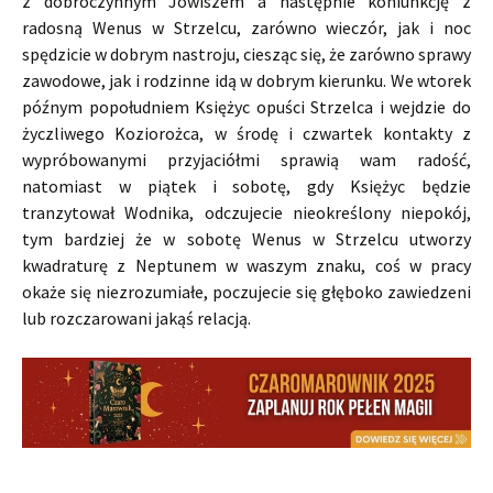
z dobroczynnym Jowiszem a następnie koniunkcję z
radosną Wenus w Strzelcu, zarówno wieczór, jak i noc
spędzicie w dobrym nastroju, ciesząc się, że zarówno sprawy
zawodowe, jak i rodzinne idą w dobrym kierunku. We wtorek
późnym popołudniem Księżyc opuści Strzelca i wejdzie do
życzliwego Koziorożca, w środę i czwartek kontakty z
wypróbowanymi przyjaciółmi sprawią wam radość,
natomiast w piątek i sobotę, gdy Księżyc będzie
tranzytował Wodnika, odczujecie nieokreślony niepokój,
tym bardziej że w sobotę Wenus w Strzelcu utworzy
kwadraturę z Neptunem w waszym znaku, coś w pracy
okaże się niezrozumiałe, poczujecie się głęboko zawiedzeni
lub rozczarowani jakąś relacją.