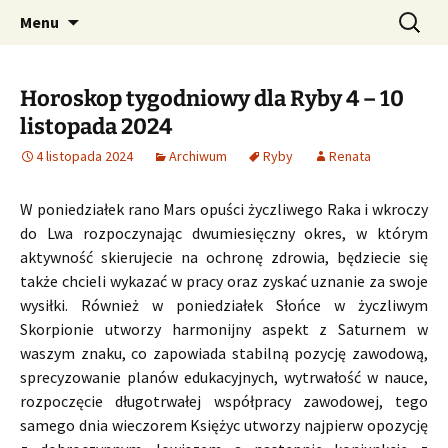
Profesjonalne przepowiednie astrologiczne
Przejdź
Szukaj:
CzaroMarowy horoskop
Menu
do
dzienny, miesięczny i
treści
tygodniowy
Horoskop tygodniowy dla Ryby 4 – 10
listopada 2024
4 listopada 2024
Archiwum
Ryby
Renata
W poniedziałek rano Mars opuści życzliwego Raka i wkroczy
do Lwa rozpoczynając dwumiesięczny okres, w którym
aktywność skierujecie na ochronę zdrowia, będziecie się
także chcieli wykazać w pracy oraz zyskać uznanie za swoje
wysiłki. Również w poniedziałek Słońce w życzliwym
Skorpionie utworzy harmonijny aspekt z Saturnem w
waszym znaku, co zapowiada stabilną pozycję zawodową,
sprecyzowanie planów edukacyjnych, wytrwałość w nauce,
rozpoczęcie długotrwałej współpracy zawodowej, tego
samego dnia wieczorem Księżyc utworzy najpierw opozycję