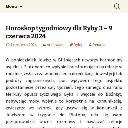
Profesjonalne przepowiednie astrologiczne
Przejdź
Szukaj:
CzaroMarowy horoskop
Menu
do
dzienny, miesięczny i
treści
tygodniowy
Horoskop tygodniowy dla Ryby 3 – 9
czerwca 2024
3 czerwca 2024
Archiwum
Ryby
Renata
W poniedziałek Jowisz w Bliźniętach utworzy harmonijny
aspekt z Plutonem, co wpłynie transformująco na relacje w
rodzinie, zwłaszcza w odniesieniu do edukacji, inwestycji lub
podróży zagranicznych, pod wpływem tego aspektu
pozostaniecie przez cały tydzień, tego samego dnia rano
Merkury opuści życzliwego Byka i wejdzie do Bliźniąt,
nabywając mocy, wpłynie to korzystnie na komunikację,
zwłaszcza we wtorek, gdy ustawi się w koniunkcji z
Jowiszem w trygonie do Plutona, uda się wam
przeprowadzić ważne rozmowy i nawiązać relacje