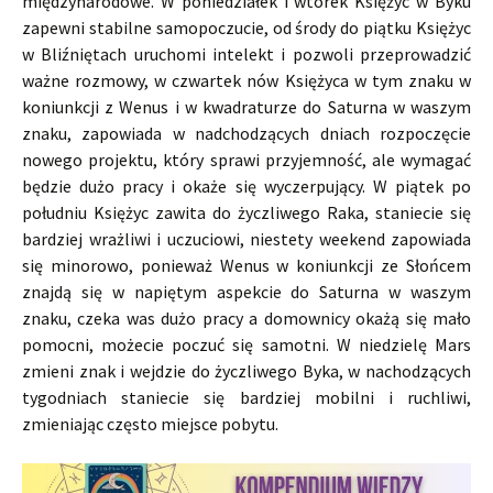
międzynarodowe. W poniedziałek i wtorek Księżyc w Byku
zapewni stabilne samopoczucie, od środy do piątku Księżyc
w Bliźniętach uruchomi intelekt i pozwoli przeprowadzić
ważne rozmowy, w czwartek nów Księżyca w tym znaku w
koniunkcji z Wenus i w kwadraturze do Saturna w waszym
znaku, zapowiada w nadchodzących dniach rozpoczęcie
nowego projektu, który sprawi przyjemność, ale wymagać
będzie dużo pracy i okaże się wyczerpujący. W piątek po
południu Księżyc zawita do życzliwego Raka, staniecie się
bardziej wrażliwi i uczuciowi, niestety weekend zapowiada
się minorowo, ponieważ Wenus w koniunkcji ze Słońcem
znajdą się w napiętym aspekcie do Saturna w waszym
znaku, czeka was dużo pracy a domownicy okażą się mało
pomocni, możecie poczuć się samotni. W niedzielę Mars
zmieni znak i wejdzie do życzliwego Byka, w nachodzących
tygodniach staniecie się bardziej mobilni i ruchliwi,
zmieniając często miejsce pobytu.