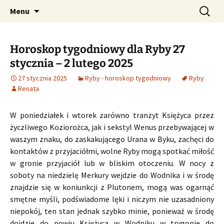
Profesjonalne przepowiednie astrologiczne
Przejdź
Szukaj:
CzaroMarowy horoskop
Menu
do
dzienny, miesięczny i
treści
tygodniowy
Horoskop tygodniowy dla Ryby 27
stycznia – 2 lutego 2025
27 stycznia 2025
Ryby - horoskop tygodniowy
Ryby
Renata
W poniedziałek i wtorek zarówno tranzyt Księżyca przez
życzliwego Koziorożca, jak i sekstyl Wenus przebywającej w
waszym znaku, do zaskakującego Urana w Byku, zachęci do
kontaktów z przyjaciółmi, wolne Ryby mogą spotkać miłość
w gronie przyjaciół lub w bliskim otoczeniu. W nocy z
soboty na niedzielę Merkury wejdzie do Wodnika i w środę
znajdzie się w koniunkcji z Plutonem, mogą was ogarnąć
smętne myśli, podświadome lęki i niczym nie uzasadniony
niepokój, ten stan jednak szybko minie, ponieważ w środę
dojdzie do nowiu Księżyca w Wodniku w trygonie do