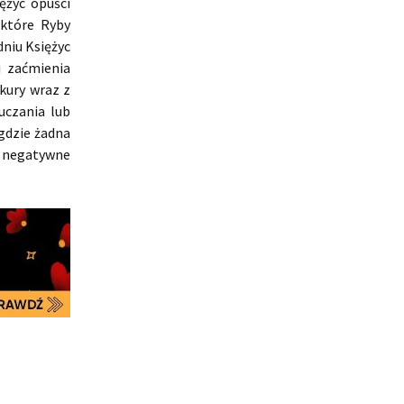
ężyc opuści
ektóre Ryby
dniu Księżyc
i zaćmienia
kury wraz z
uczania lub
gdzie żadna
ć negatywne