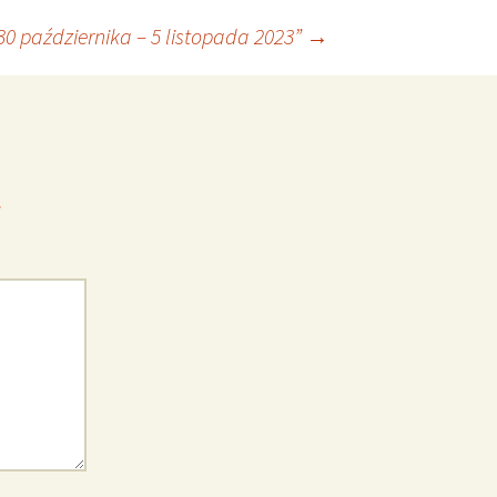
0 października – 5 listopada 2023”
→
*