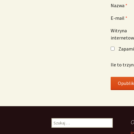
Nazwa
*
E-mail
*
Witryna
interneto
Zapamię
Ile to trzy
Szukaj:
O
R