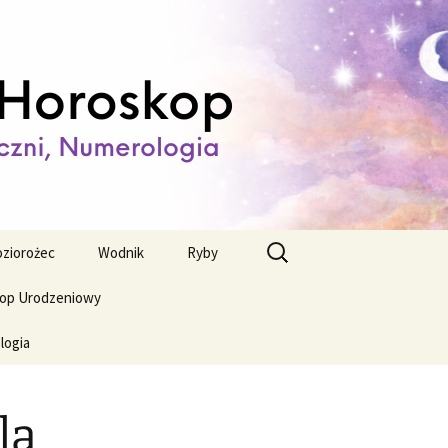
ienny,
Szukaj:
ziorożec
Wodnik
Ryby
op Urodzeniowy
logia
la