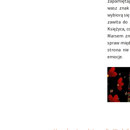
zapamiętaj
wasz znak 
wybiorą się
zawita do 
Księżyca, 
Marsem zna
spraw międ
strona nie
emocje.