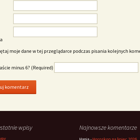
wa
taj moje dane w tej przeglądarce podczas pisania kolejnych kom
naście minus 6? (Required)
statnie wpisy
Najnowsze komentarze
YBY
Hania
-
Horoskop na lipiec 2026