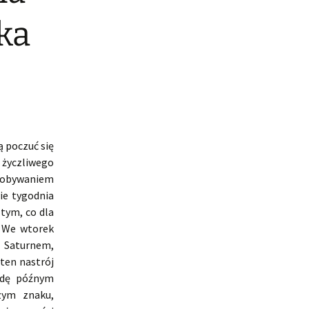
ka
 poczuć się
 życzliwego
zdobywaniem
ie tygodnia
tym, co dla
. We wtorek
z Saturnem,
ten nastrój
rodę późnym
zym znaku,