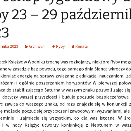
y 23 – 29 październi
23
rnika 2023
Archiwum
Ryby
Renata
ałek Księżyc w Wodniku trochę was rozkojarzy, niektóre Ryby mogą
ne w zasadzie bez powodu, tego samego dnia Słońca wkroczy do
 kierując energię na sprawy związane z edukacją, nauczaniem, 
dróżami i ogólnie poszerzaniem horyzontów. W pierwszej połow
ńca do stabilizującego Saturna w waszym znaku pozwoli zając się 
 dotyczy waszej przyszłości i buduje poczucie bezpieczeństwa
yc zawita do waszego znaku, od razu znajdzie się w koniunkcji 
lę możecie poczuć się przytłoczeni zawodowymi wyzwaniami, ale 
eminie i zajmiecie się wszystkim, co dla was istotne. W ś
 i w nocy Księżyc utworzy koniunkcję z Neptunem w was