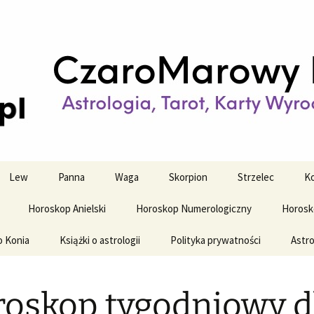
strologiczne
wy horoskop dz
y i tygodniowy
Lew
Panna
Waga
Skorpion
Strzelec
Ko
Horoskop Anielski
Horoskop Numerologiczny
Horosk
o Konia
Książki o astrologii
Polityka prywatności
Astro
oskop tygodniowy d