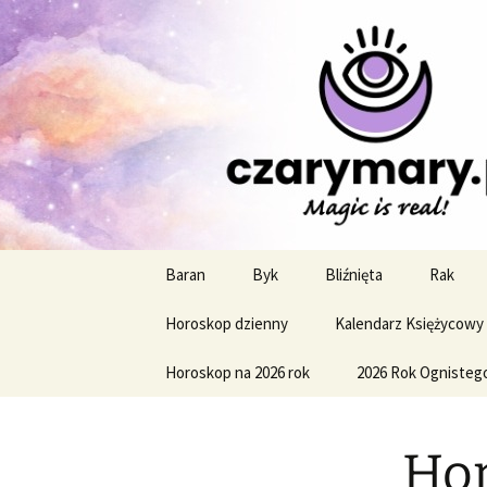
Profesjonalne przepowiednie a
CzaroMaro
miesięczn
Przejdź
Baran
Byk
Bliźnięta
Rak
do
treści
Horoskop dzienny
Kalendarz Księżycowy
Horoskop na 2026 rok
2026 Rok Ognisteg
Hor