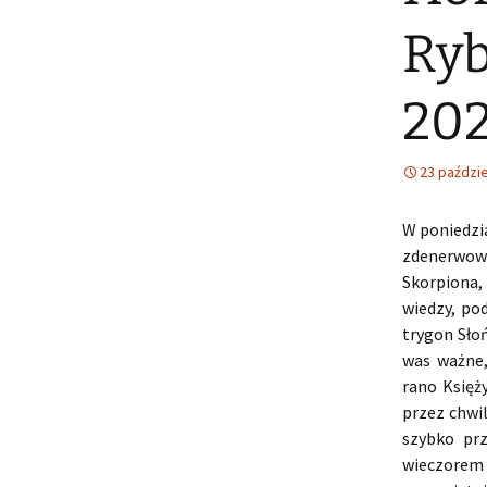
Ryb
20
23 paździe
W poniedzi
zdenerwowa
Skorpiona,
wiedzy, po
trygon Sło
was ważne,
rano Księż
przez chwi
szybko prz
wieczorem