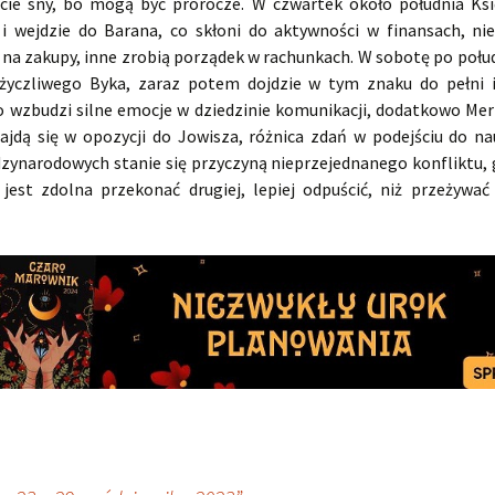
cie sny, bo mogą być prorocze. W czwartek około południa Ksi
i wejdzie do Barana, co skłoni do aktywności w finansach, ni
 na zakupy, inne zrobią porządek w rachunkach. W sobotę po połu
życzliwego Byka, zaraz potem dojdzie w tym znaku do pełni 
co wzbudzi silne emocje w dziedzinie komunikacji, dodatkowo Mer
jdą się w opozycji do Jowisza, różnica zdań w podejściu do na
zynarodowych stanie się przyczyną nieprzejednanego konfliktu, 
 jest zdolna przekonać drugiej, lepiej odpuścić, niż przeżywa