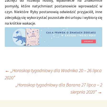
zachęci do rozwoju hobby, wpadniecie na znakomite
pomysły, które natychmiast postanowicie wprowadzić w
czyn. Niektóre Ryby postanowią odwiedzić przyjaciół, inne
zdecydują się wykorzystać pozostałe dni urlopu i wybiorą się
na krótkie wakacje.
Nawigacja
←
„Horoskop tygodniowy dla Wodnika 20 – 26 lipca
2020”
„Horoskop tygodniowy dla Barana 27 lipca – 2
wpisu
sierpnia 2020”
→