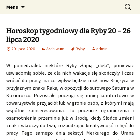
Profesjonalne przepowiednie astrologiczne
Przejdź
Szukaj:
CzaroMarowy horoskop
Menu
do
dzienny, miesięczny i
treści
tygodniowy
Horoskop tygodniowy dla Ryby 20 – 26
lipca 2020
20 lipca 2020
Archiwum
Ryby
admin
W poniedziałek niektóre Ryby złapią „doła”, ponieważ
uświadomią sobie, że dla nich wakacje się skończyły i czas
wrócić do pracy, na co wpływ będzie miał nów Księżyca w
przyjaznym znaku Raka, w opozycji do surowego Saturna w
Koziorożcu. Pozostałe poczują się mniej komfortowo w
towarzystwie przyjaciół lub w gronie osób, z którymi mają
wspólne zainteresowania. To poczucie ograniczenia i
osamotnienia przeminie już w środę, kiedy Słońce zmieni
znak i wkroczy do Lwa, rozbudzając kreatywność i chęć do
pracy. Tego samego dnia sekstyl Merkurego do Urana