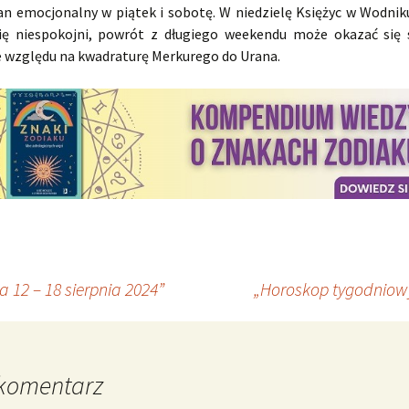
tan emocjonalny w piątek i sobotę. W niedzielę Księżyc w Wodniku
się niespokojni, powrót z długiego weekendu może okazać się s
 względu na kwadraturę Merkurego do Urana.
12 – 18 sierpnia 2024”
„Horoskop tygodniowy
komentarz