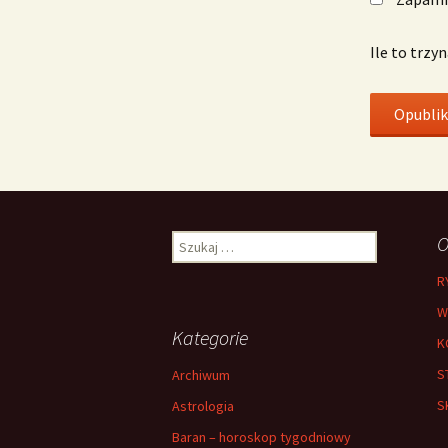
Ile to trzy
Szukaj:
O
R
W
Kategorie
K
S
Archiwum
S
Astrologia
Baran – horoskop tygodniowy