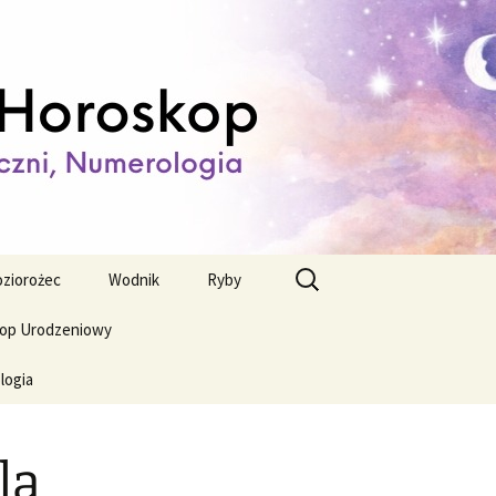
ienny,
Szukaj:
ziorożec
Wodnik
Ryby
op Urodzeniowy
logia
la