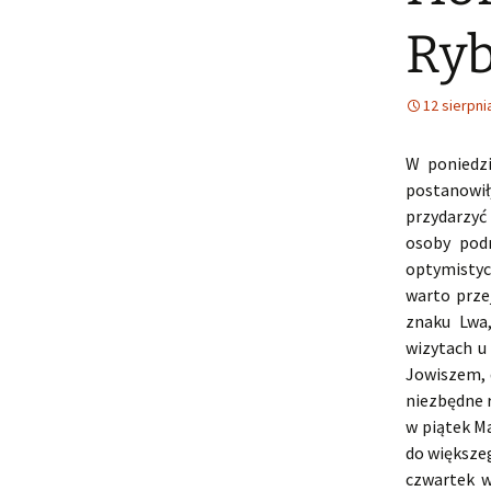
Ryb
12 sierpni
W poniedzi
postanowił
przydarzyć
osoby podr
optymistyc
warto prze
znaku Lwa,
wizytach u
Jowiszem, 
niezbędne 
w piątek M
do większeg
czwartek w