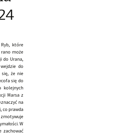
024
 Ryb, które
k rano może
i do Urana,
 wejdzie do
się, że nie
cofa się do
o kolejnych
cji Marsa z
eznaczyć na
, co prawda
o zmotywuje
zymałości. W
że zachować