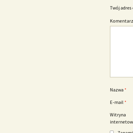
Twój adres 
Komentar
Nazwa
*
E-mail
*
Witryna
interneto
Zapamię