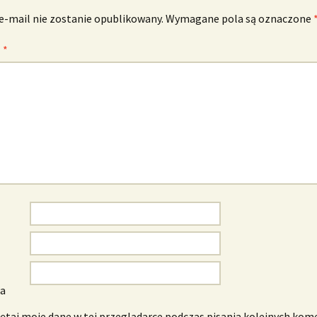
e-mail nie zostanie opublikowany.
Wymagane pola są oznaczone
z
*
wa
taj moje dane w tej przeglądarce podczas pisania kolejnych kom