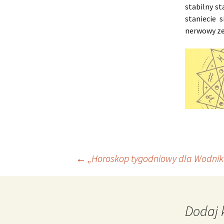
stabilny s
staniecie 
nerwowy ze
Nawigacja
←
„Horoskop tygodniowy dla Wodnika 
wpisu
Dodaj 