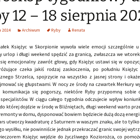
y 12 – 18 sierpnia 2
a 2024
Archiwum
Ryby
Renata
ałek Księżyc w Skorpionie wywoła wiele emocji szczególnie u
y urlop i długi weekend spędzić za granicą, zwłaszcza we wtore
 się emocjonalny zawrót głowy, gdy Księżyc ustawi się w opozycj
óżujące czeka jakiś rodzaj zaskoczenia, po południu Księżyc
znego Strzelca, spojrzycie na wszystko z jasnej strony i okaże 
jmować się głupstwami. W nocy ze środy na czwartek Merkury wy
 komunikacja się pogorszy, niektóre Ryby przypomną sobie 
 specjalistów. W ciągu całego tygodnia odczujecie wpływ koniunk
do której dojdzie w środę w Bliźniętach, długi weekend warto prz
remonty w domu, dysponować bowiem będziecie dużą dozą energii
ars utworzy kwadraturę z Saturnem w waszym znaku, ale to tylk
o wysiłku, nie powinniście jednak przekraczać granic swojej wytr
ieczorem Księżyc wejdzie do życzliwego Koziorożca, co pomo