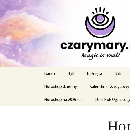
Profesjonalne przepowiednie a
CzaroMaro
miesięczn
Przejdź
Baran
Byk
Bliźnięta
Rak
do
treści
Horoskop dzienny
Kalendarz Księżycowy
Horoskop na 2026 rok
2026 Rok Ognisteg
Hor