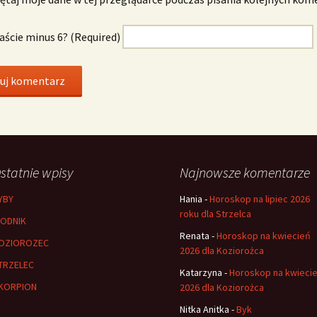
naście minus 6? (Required)
statnie wpisy
Najnowsze komentarze
YBY
Hania
-
Horoskop na lipiec 2026
roku dla Strzelca
ODNIK
Renata
-
Horoskop na kwiecień
OZIOROZEC
2026 dla Koziorożca
TRZELEC
Katarzyna
-
Horoskop na kwieci
KORPION
2026 dla Koziorożca
Nitka Anitka
-
Byk