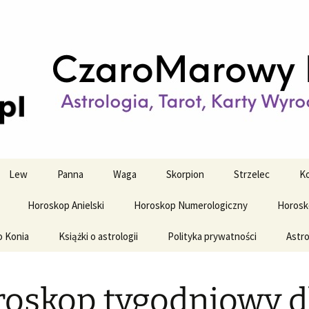
strologiczne
wy horoskop dz
y i tygodniowy
Lew
Panna
Waga
Skorpion
Strzelec
Ko
Horoskop Anielski
Horoskop Numerologiczny
Horosk
o Konia
Książki o astrologii
Polityka prywatności
Astro
oskop tygodniowy d