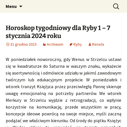
Profesjonalne przepowiednie astrologiczne
Przejdź
Szukaj:
CzaroMarowy horoskop
Menu
do
dzienny, miesięczny i
treści
tygodniowy
Horoskop tygodniowy dla Ryby 1 – 7
stycznia 2024 roku
31 grudnia 2023
Archiwum
Ryby
Renata
W poniedziałek noworoczny, gdy Wenus w Strzelcu ustawi
się w kwadraturze do Saturna w waszym znaku, wykażecie
się asertywnością i odmówicie udziału w jakimś zawodowym
twórczym lub edukacyjnym projekcie. W poniedziałek i
wtorek tranzyt Księżyca przez przeciwległą Pannę skieruje
uwagę emocjonalną na potrzeby partnerów. We wtorek
Merkury w Strzelcu wyjdzie z retrogradacji, co wpłynie
korzystnie na komunikację, przede wszystkim w pracy,
koncepcje ideowe powrócą na swoje miejsce, myśli zaczną
podążać we właściwym kierunku. Od środy do piątku Księżyc