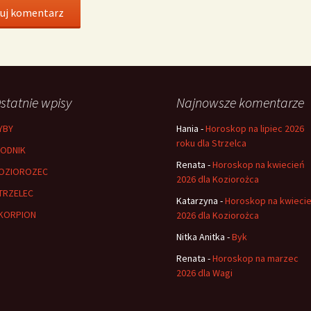
statnie wpisy
Najnowsze komentarze
YBY
Hania
-
Horoskop na lipiec 2026
roku dla Strzelca
ODNIK
Renata
-
Horoskop na kwiecień
OZIOROZEC
2026 dla Koziorożca
TRZELEC
Katarzyna
-
Horoskop na kwieci
KORPION
2026 dla Koziorożca
Nitka Anitka
-
Byk
Renata
-
Horoskop na marzec
2026 dla Wagi