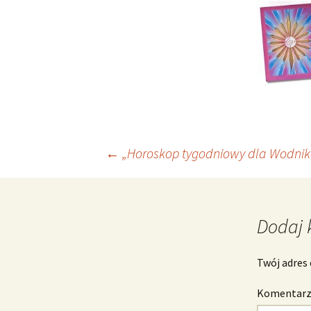
Nawigacja
←
„Horoskop tygodniowy dla Wodnika 
wpisu
Dodaj 
Twój adres 
Komentar