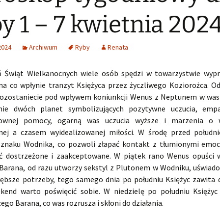
y 1 – 7 kwietnia 202
2024
Archiwum
Ryby
Renata
ń Świąt Wielkanocnych wiele osób spędzi w towarzystwie wy
, na co wpłynie tranzyt Księżyca przez życzliwego Koziorożca. O
ozostaniecie pod wpływem koniunkcji Wenus z Neptunem w wa
nie dwóch planet symbolizujących pozytywne uczucia, empa
sownej pomocy, ogarną was uczucia wyższe i marzenia o w
ej a czasem wyidealizowanej miłości. W środę przed połudn
 znaku Wodnika, co pozwoli złapać kontakt z tłumionymi emoc
ć dostrzeżone i zaakceptowane. W piątek rano Wenus opuści 
 Barana, od razu utworzy sekstyl z Plutonem w Wodniku, uświado
łębsze potrzeby, tego samego dnia po południu Księżyc zawita
kend warto poświęcić sobie. W niedzielę po południu Księżyc
ego Barana, co was rozrusza i skłoni do działania.