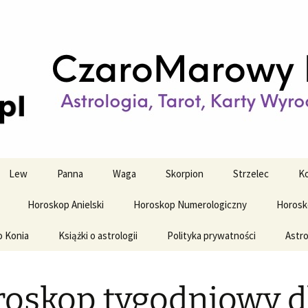
strologiczne
wy horoskop dz
y i tygodniowy
Lew
Panna
Waga
Skorpion
Strzelec
Ko
Horoskop Anielski
Horoskop Numerologiczny
Horosk
o Konia
Książki o astrologii
Polityka prywatności
Astro
oskop tygodniowy d