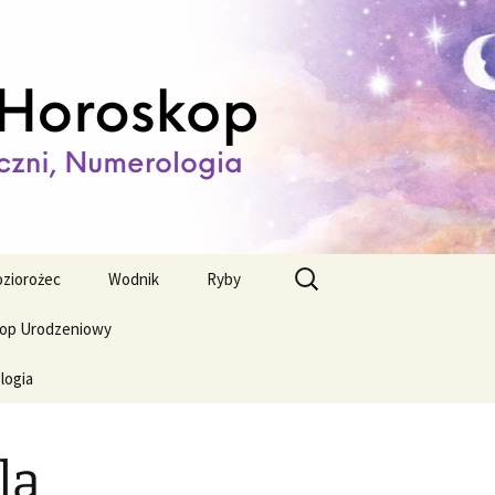
ienny,
Szukaj:
ziorożec
Wodnik
Ryby
op Urodzeniowy
logia
la