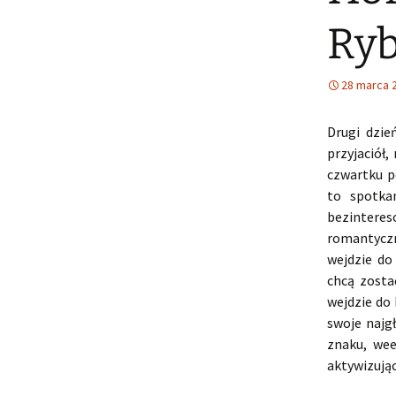
Ryb
28 marca 
Drugi dzie
przyjaciół
czwartku p
to spotka
bezintere
romantyczn
wejdzie do
chcą zosta
wejdzie do
swoje najg
znaku, wee
aktywizując