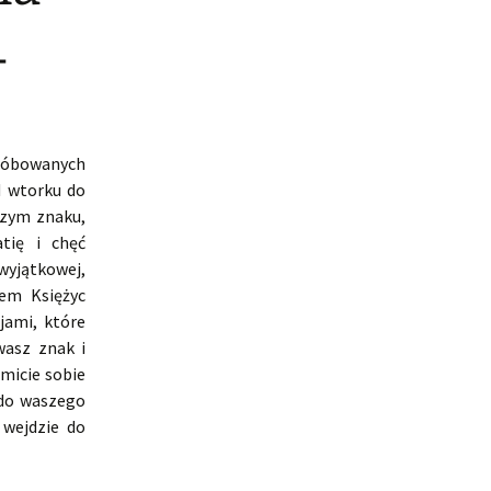
4
próbowanych
d wtorku do
szym znaku,
tię i chęć
yjątkowej,
iem Księżyc
jami, które
wasz znak i
micie sobie
 do waszego
 wejdzie do