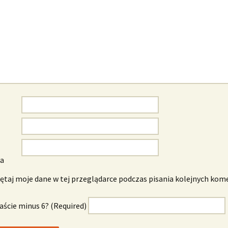
wa
taj moje dane w tej przeglądarce podczas pisania kolejnych kom
naście minus 6? (Required)