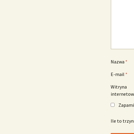
Nazwa
*
E-mail
*
Witryna
interneto
Zapamię
Ile to trzy