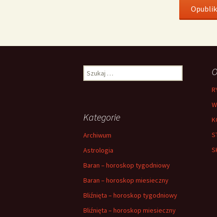
Szukaj:
O
R
W
Kategorie
K
S
Archiwum
S
Astrologia
Baran – horoskop tygodniowy
Baran – horoskop miesieczny
Bliźnięta – horoskop tygodniowy
Bliźnięta – horoskop miesieczny