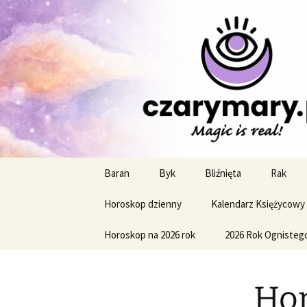
Profesjonalne przepowiednie a
CzaroMaro
miesięczn
Przejdź
Baran
Byk
Bliźnięta
Rak
do
treści
Horoskop dzienny
Kalendarz Księżycowy
Horoskop na 2026 rok
2026 Rok Ognisteg
Hor