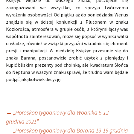
Księżyc wejdzie do waszego znaku, poczujecie się
zaangażowani we wszystko, co sprzyja twórczemu
wyrażeniu osobowości. Od piątku aż do poniedziałku Wenus
znajdzie się w ścisłej koniunkcji z Plutonem w znaku
Koziorożca, atmosfera w grupie osób, z którymi łączy was
wspólnota zainteresowań, może się popsuć w wyniku walki
o władzę, również w związki przyjaźni wkradnie się element
presji i manipulacji. W niedzielę Księżyc przesunie się do
znaku Barana, postanowicie zrobić użytek z pieniędzy i
kupić bliskim prezenty pod choinkę, ale kwadratura Słońca
do Neptuna w waszym znaku sprawi, że trudno wam będzie
podjąć jakąkolwiek decyzję.
Nawigacja
←
„Horoskop tygodniowy dla Wodnika 6-12
grudnia 2021”
„Horoskop tygodniowy dla Barana 13-19 grudnia