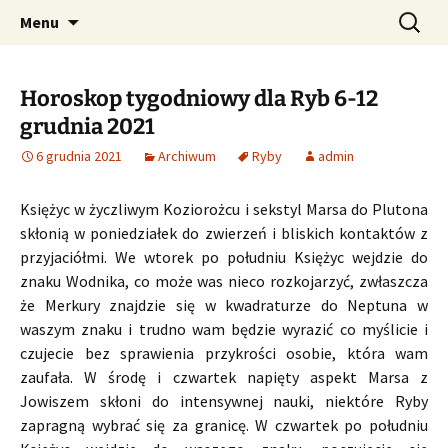
Profesjonalne przepowiednie astrologiczne
Przejdź
Szukaj:
CzaroMarowy horoskop
Menu
do
dzienny, miesięczny i
treści
tygodniowy
Horoskop tygodniowy dla Ryb 6-12
grudnia 2021
6 grudnia 2021
Archiwum
Ryby
admin
Księżyc w życzliwym Koziorożcu i sekstyl Marsa do Plutona
skłonią w poniedziałek do zwierzeń i bliskich kontaktów z
przyjaciółmi. We wtorek po południu Księżyc wejdzie do
znaku Wodnika, co może was nieco rozkojarzyć, zwłaszcza
że Merkury znajdzie się w kwadraturze do Neptuna w
waszym znaku i trudno wam będzie wyrazić co myślicie i
czujecie bez sprawienia przykrości osobie, która wam
zaufała. W środę i czwartek napięty aspekt Marsa z
Jowiszem skłoni do intensywnej nauki, niektóre Ryby
zapragną wybrać się za granicę. W czwartek po południu