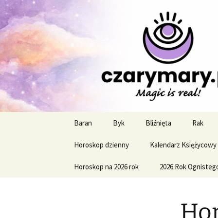
Profesjonalne przepowiednie a
CzaroMaro
miesięczn
Przejdź
Baran
Byk
Bliźnięta
Rak
do
treści
Horoskop dzienny
Kalendarz Księżycowy
Horoskop na 2026 rok
2026 Rok Ognisteg
Hor