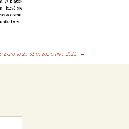
m. W piątek
 liczyć się
 was w domu,
unikatory.
a Barana 25-31 października 2021”
→
*