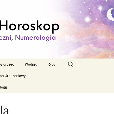
ienny,
Szukaj:
ziorożec
Wodnik
Ryby
op Urodzeniowy
logia
la