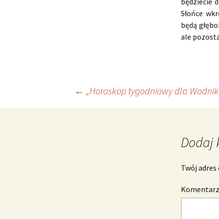
będziecie 
Słońce wkr
będą głębok
ale pozosta
Nawigacja
←
„Horoskop tygodniowy dla Wodnika
wpisu
Dodaj 
Twój adres 
Komentar