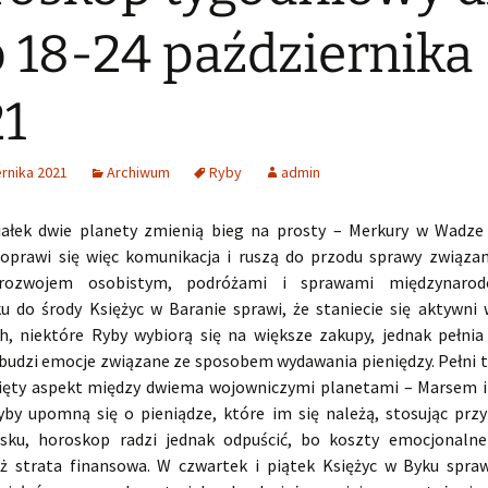
 18-24 października
1
rnika 2021
Archiwum
Ryby
admin
ałek dwie planety zmienią bieg na prosty – Merkury w Wadze
oprawi się więc komunikacja i ruszą do przodu sprawy związa
 rozwojem osobistym, podróżami i sprawami międzynaro
ku do środy Księżyc w Baranie sprawi, że staniecie się aktywni
h, niektóre Ryby wybiorą się na większe zakupy, jednak pełnia
budzi emocje związane ze sposobem wydawania pieniędzy. Pełni 
ięty aspekt między dwiema wojowniczymi planetami – Marsem 
yby upomną się o pieniądze, które im się należą, stosując prz
isku, horoskop radzi jednak odpuścić, bo koszty emocjonaln
iż strata finansowa. W czwartek i piątek Księżyc w Byku spraw