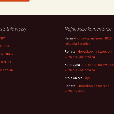
statnie wpisy
Najnowsze komentarze
YBY
Hania
-
Horoskop na lipiec 2026
roku dla Strzelca
ODNIK
Renata
-
Horoskop na kwiecień
OZIOROZEC
2026 dla Koziorożca
TRZELEC
Katarzyna
-
Horoskop na kwieci
KORPION
2026 dla Koziorożca
Nitka Anitka
-
Byk
Renata
-
Horoskop na marzec
2026 dla Wagi