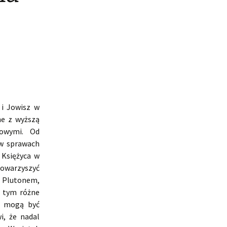
 i Jowisz w
ne z wyższą
dowymi. Od
 w sprawach
 Księżyca w
towarzyszyć
i Plutonem,
y tym różne
e mogą być
i, że nadal