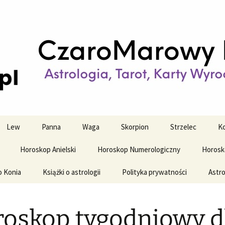
strologiczne
wy horoskop dz
y i tygodniowy
Lew
Panna
Waga
Skorpion
Strzelec
Ko
Horoskop Anielski
Horoskop Numerologiczny
Horosk
o Konia
Książki o astrologii
Polityka prywatności
Astro
oskop tygodniowy d