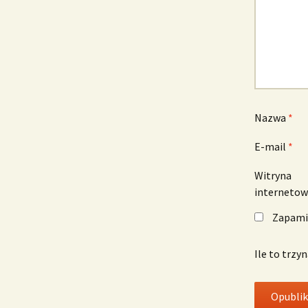
Nazwa
*
E-mail
*
Witryna
interneto
Zapamię
Ile to trzy