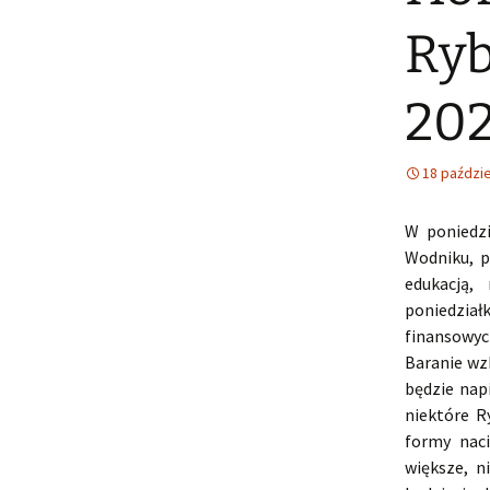
Ryb
202
18 paździe
W poniedzi
Wodniku, p
edukacją,
poniedział
finansowyc
Baranie wz
będzie nap
niektóre R
formy nac
większe, n