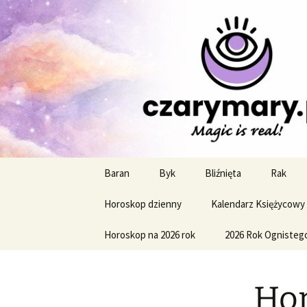
Profesjonalne przepowiednie a
CzaroMaro
miesięczn
Przejdź
Baran
Byk
Bliźnięta
Rak
do
treści
Horoskop dzienny
Kalendarz Księżycowy
Horoskop na 2026 rok
2026 Rok Ognisteg
Hor