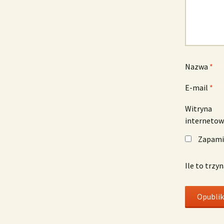
Nazwa
*
E-mail
*
Witryna
interneto
Zapamię
Ile to trzy