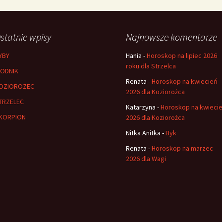
statnie wpisy
Najnowsze komentarze
YBY
Hania
-
Horoskop na lipiec 2026
roku dla Strzelca
ODNIK
Renata
-
Horoskop na kwiecień
OZIOROZEC
2026 dla Koziorożca
TRZELEC
Katarzyna
-
Horoskop na kwieci
KORPION
2026 dla Koziorożca
Nitka Anitka
-
Byk
Renata
-
Horoskop na marzec
2026 dla Wagi