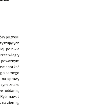
óry pozwoli
zystujących
iej połowie
przeciwległy
z poważnym
nsę spotkać
tego samego
ę na sprawy
aszym znaku
e oddanie,
h Ryb nawet
 na ziemię,