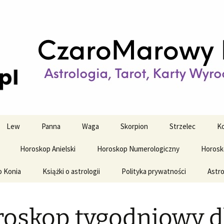
strologiczne
wy horoskop dz
y i tygodniowy
Lew
Panna
Waga
Skorpion
Strzelec
Ko
Horoskop Anielski
Horoskop Numerologiczny
Horosk
o Konia
Książki o astrologii
Polityka prywatności
Astro
oskop tygodniowy d