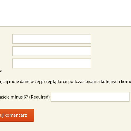
wa
taj moje dane w tej przeglądarce podczas pisania kolejnych kom
naście minus 6? (Required)