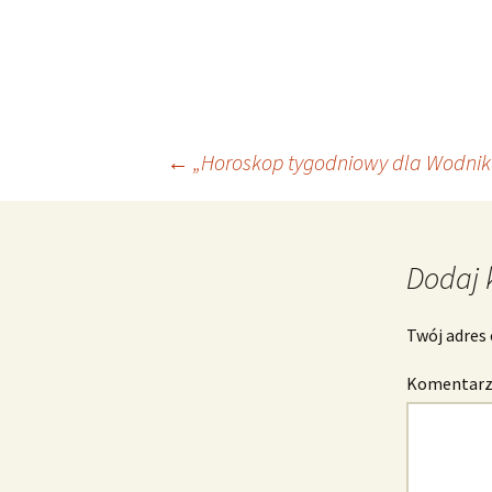
Nawigacja
←
„Horoskop tygodniowy dla Wodnik
wpisu
Dodaj 
Twój adres 
Komentar