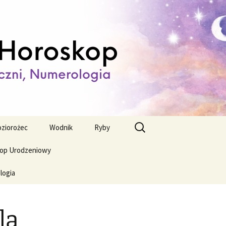
ienny,
Szukaj:
ziorożec
Wodnik
Ryby
op Urodzeniowy
logia
la