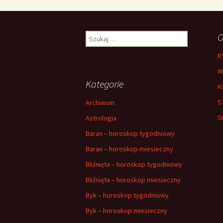
Szukaj:
O
R
W
Kategorie
K
S
Archiwum
S
Astrologia
Baran – horoskop tygodniowy
Baran – horoskop miesieczny
Bliźnięta – horoskop tygodniowy
Bliźnięta – horoskop miesieczny
Byk – horoskop tygodniowy
Byk – horoskop miesieczny