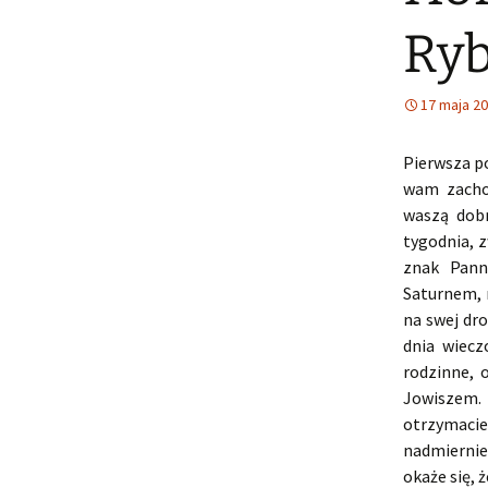
Ryb
17 maja 2
Pierwsza p
wam zachow
waszą dobr
tygodnia, z
znak Pann
Saturnem, 
na swej dr
dnia wiecz
rodzinne, 
Jowiszem.
otrzymacie
nadmiernie
okaże się, 