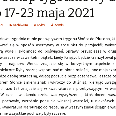
 17-23 maja 2021
021
Archiwum
Ryby
admin
ołowa tygodnia minie pod wpływem trygonu Słońca do Plutona, kt
ać się w sposób asertywny w stosunku do przyjaciół, wykor
ą wolę i skłonność do poświęceń. Sprawy przyspieszą w drug
właszcza w czwartek i piątek, kiedy Księżyc będzie tranzytował 
y – najpierw Wenus znajdzie się w korzystnym aspekcie 
niektóre Ryby zaczną wspominać minione miłości, inne mają sza
odze osobę stateczną, dającą poczucie bezpieczeństwa, jeszcze 
orem Słońce zmieni znak i wkroczy do Bliźniąt, kierując uwag
od razu też znajdzie się w kwadraturze z przebywającym w w
 W czasie weekendu czeka was wywyższenie, ktoś doceni wasz
 pochwałę, wzrośnie poczucie własnej wartości, u niektóryc
. Kwadratura Merkurego do Neptuna w waszym znaku ściągnie was
że nie wszystkie pochwały były szczere.