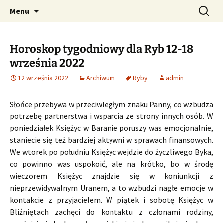
Profesjonalne przepowiednie astrologiczne
Przejdź
Szukaj:
CzaroMarowy horoskop
Menu
do
dzienny, miesięczny i
treści
tygodniowy
Horoskop tygodniowy dla Ryb 12-18
września 2022
12 września 2022
Archiwum
Ryby
admin
Słońce przebywa w przeciwległym znaku Panny, co wzbudza
potrzebę partnerstwa i wsparcia ze strony innych osób. W
poniedziałek Księżyc w Baranie poruszy was emocjonalnie,
staniecie się też bardziej aktywni w sprawach finansowych.
We wtorek po południu Księżyc wejdzie do życzliwego Byka,
co powinno was uspokoić, ale na krótko, bo w środę
wieczorem Księżyc znajdzie się w koniunkcji z
nieprzewidywalnym Uranem, a to wzbudzi nagłe emocje w
kontakcie z przyjacielem. W piątek i sobotę Księżyc w
Bliźniętach zachęci do kontaktu z członami rodziny,