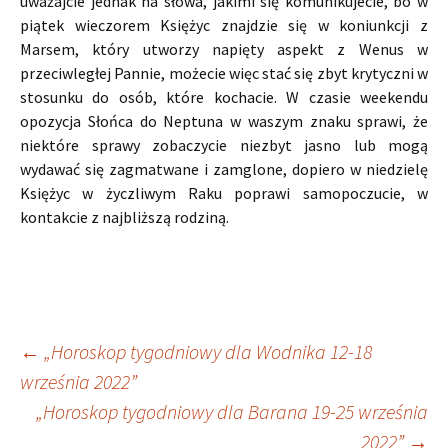
uważajcie jednak na słowa, jakimi się komunikujecie, bo w
piątek wieczorem Księżyc znajdzie się w koniunkcji z
Marsem, który utworzy napięty aspekt z Wenus w
przeciwległej Pannie, możecie więc stać się zbyt krytyczni w
stosunku do osób, które kochacie. W czasie weekendu
opozycja Słońca do Neptuna w waszym znaku sprawi, że
niektóre sprawy zobaczycie niezbyt jasno lub mogą
wydawać się zagmatwane i zamglone, dopiero w niedzielę
Księżyc w życzliwym Raku poprawi samopoczucie, w
kontakcie z najbliższą rodziną.
Nawigacja
←
„Horoskop tygodniowy dla Wodnika 12-18
września 2022”
„Horoskop tygodniowy dla Barana 19-25 września
wpisu
2022”
→