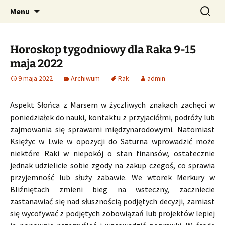
Profesjonalne przepowiednie astrologiczne
Przejdź
Szukaj:
CzaroMarowy horoskop
Menu
do
dzienny, miesięczny i
treści
tygodniowy
Horoskop tygodniowy dla Raka 9-15
maja 2022
9 maja 2022
Archiwum
Rak
admin
Aspekt Słońca z Marsem w życzliwych znakach zachęci w
poniedziałek do nauki, kontaktu z przyjaciółmi, podróży lub
zajmowania się sprawami międzynarodowymi. Natomiast
Księżyc w Lwie w opozycji do Saturna wprowadzić może
niektóre Raki w niepokój o stan finansów, ostatecznie
jednak udzielicie sobie zgody na zakup czegoś, co sprawia
przyjemność lub służy zabawie. We wtorek Merkury w
Bliźniętach zmieni bieg na wsteczny, zaczniecie
zastanawiać się nad słusznością podjętych decyzji, zamiast
się wycofywać z podjętych zobowiązań lub projektów lepiej