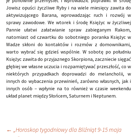
je ponownie przemyśleć i wprowadzić poprawki. W środę
Jowisz opuści życzliwe Ryby i na wiele miesięcy zawita do
aktywizującego Barana, wprowadzając ruch i rozwój w
sprawy zawodowe. We wtorek i środę Księżyc w życzliwej
Pannie ułatwi załatwianie spraw zabieganym Rakom,
natomiast od czwartku do sobotniego poranka Księżyc w
Wadze skłoni do kontaktów i rozmów z domownikami,
warto wybrać się gdzieś wspólnie. W sobotę po południu
Księżyc zawita do przyjaznego Skorpiona, zaczniecie sięgać
głębiej we własne uczucia i rozpamiętywać przeszłość, co w
niektórych przypadkach doprowadzi do melancholii, w
innych do wybaczenia przewinień, zarówno własnych, jak i
innych osób – wpłynie na to również w czasie weekendu
układ planet między Słońcem, Saturnem i Neptunem.
Nawigacja
←
„Horoskop tygodniowy dla Bliźniąt 9-15 maja