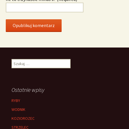
Szukaj:
Ostatnie wpisy
RYBY
WODNIK
KOZIOROZEC
STRZELEC