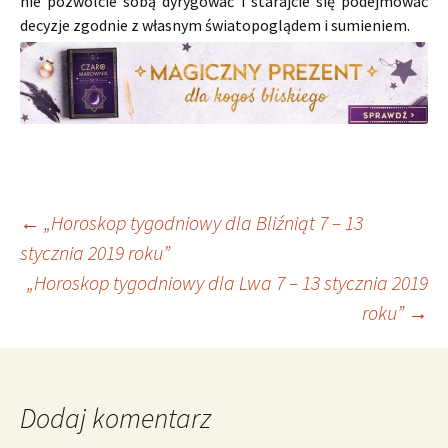
nie pozwólcie sobą dyrygować i starajcie się podejmować
decyzje zgodnie z własnym światopoglądem i sumieniem.
Nawigacja
←
„Horoskop tygodniowy dla Bliźniąt 7 – 13
stycznia 2019 roku”
„Horoskop tygodniowy dla Lwa 7 – 13 stycznia 2019
wpisu
roku”
→
Dodaj komentarz