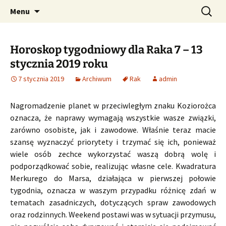
Profesjonalne przepowiednie astrologiczne
Przejdź
Szukaj:
CzaroMarowy horoskop
Menu
do
dzienny, miesięczny i
treści
tygodniowy
Horoskop tygodniowy dla Raka 7 – 13
stycznia 2019 roku
7 stycznia 2019
Archiwum
Rak
admin
Nagromadzenie planet w przeciwległym znaku Koziorożca
oznacza, że naprawy wymagają wszystkie wasze związki,
zarówno osobiste, jak i zawodowe. Właśnie teraz macie
szansę wyznaczyć priorytety i trzymać się ich, ponieważ
wiele osób zechce wykorzystać waszą dobrą wolę i
podporządkować sobie, realizując własne cele. Kwadratura
Merkurego do Marsa, działająca w pierwszej połowie
tygodnia, oznacza w waszym przypadku różnicę zdań w
tematach zasadniczych, dotyczących spraw zawodowych
oraz rodzinnych. Weekend postawi was w sytuacji przymusu,