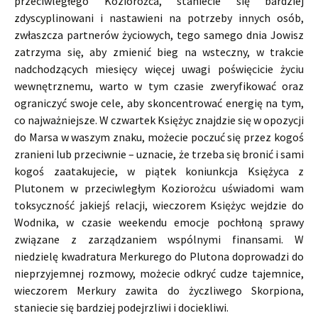
przeciwległego Koziorożca, staniecie się bardziej
zdyscyplinowani i nastawieni na potrzeby innych osób,
zwłaszcza partnerów życiowych, tego samego dnia Jowisz
zatrzyma się, aby zmienić bieg na wsteczny, w trakcie
nadchodzących miesięcy więcej uwagi poświęcicie życiu
wewnętrznemu, warto w tym czasie zweryfikować oraz
ograniczyć swoje cele, aby skoncentrować energię na tym,
co najważniejsze. W czwartek Księżyc znajdzie się w opozycji
do Marsa w waszym znaku, możecie poczuć się przez kogoś
zranieni lub przeciwnie – uznacie, że trzeba się bronić i sami
kogoś zaatakujecie, w piątek koniunkcja Księżyca z
Plutonem w przeciwległym Koziorożcu uświadomi wam
toksyczność jakiejś relacji, wieczorem Księżyc wejdzie do
Wodnika, w czasie weekendu emocje pochłoną sprawy
związane z zarządzaniem wspólnymi finansami. W
niedzielę kwadratura Merkurego do Plutona doprowadzi do
nieprzyjemnej rozmowy, możecie odkryć cudze tajemnice,
wieczorem Merkury zawita do życzliwego Skorpiona,
staniecie się bardziej podejrzliwi i dociekliwi.