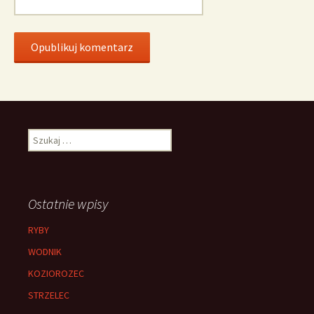
Szukaj:
Ostatnie wpisy
RYBY
WODNIK
KOZIOROZEC
STRZELEC