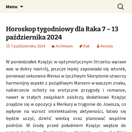
Profesjonalne przepowiednie astrologiczne
Przejdź
Szukaj:
CzaroMarowy horoskop
Menu
do
dzienny, miesięczny i
treści
tygodniowy
Horoskop tygodniowy dla Raka 7 – 13
października 2024
7 października 2024
Archiwum
Rak
Renata
W poniedziałek Księżyc w optymistycznym Strzelcu wprawi
was w dobry nastrój, jeszcze lepiej zapowiada się wtorek,
ponieważ seksowna Wenus w życzliwym Skorpionie utworzy
harmonijny aspekt z pożądliwym Marsem w waszym znaku,
nabierzecie ochoty na erotyczne przygody i romanse,
nawet w stałych związkach zaiskrzy, dodatkowo Księżyc
znajdzie się w opozycji a Merkury w trygonie do Jowisza, co
wpłynie na wzrost intelektualnej aktywności, łatwo się
będzie uczyć, dzielić wiedzą oraz planować wspólne
podróże. W środę przed południem Księżyc wejdzie do