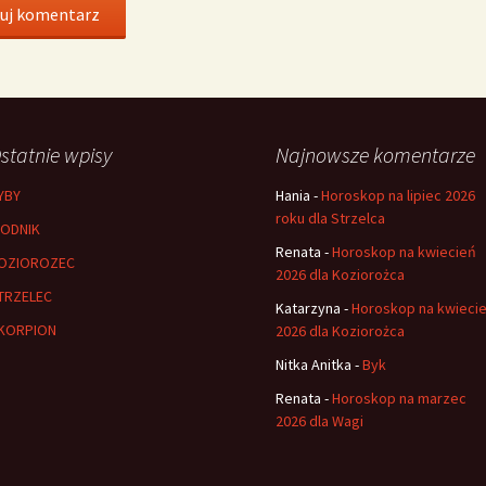
statnie wpisy
Najnowsze komentarze
YBY
Hania
-
Horoskop na lipiec 2026
roku dla Strzelca
ODNIK
Renata
-
Horoskop na kwiecień
OZIOROZEC
2026 dla Koziorożca
TRZELEC
Katarzyna
-
Horoskop na kwieci
KORPION
2026 dla Koziorożca
Nitka Anitka
-
Byk
Renata
-
Horoskop na marzec
2026 dla Wagi