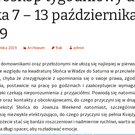
a 7 – 13 październik
9
nika 2019
Archiwum
Rak
admin
 domownikami oraz przełożonymi nie ułożą się najlepiej w pierws
ze względu na kwadraturę Słońca w Wadze do Saturna w przeciwl
, chyba że zrezygnujecie z upominania się o swoje prawa, zgodz
ia, postawicie na pracę po godzinach i zaakceptujecie wymaga
aki czekają nieporozumienia z przyjaciółmi. Powiodą się natomi
e oraz kontakty z obcokrajowcami, do czego przyczyni się w drug
sekstyl Słońca do Jowisza. Weekend natomiast, szczególnie 
się niezwykle elektryzująco, do czego przyczyni się pełnia Księż
żecie stać się bardzo roszczeniowi i nadmiernie ruchliwi, warto w
a długi spacer, aby rozładować emocje.