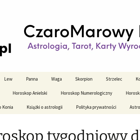
strologiczne
wy horoskop dz
y i tygodniowy
Lew
Panna
Waga
Skorpion
Strzelec
Ko
Horoskop Anielski
Horoskop Numerologiczny
Horosk
o Konia
Książki o astrologii
Polityka prywatności
Astro
oskop tygodniowy d