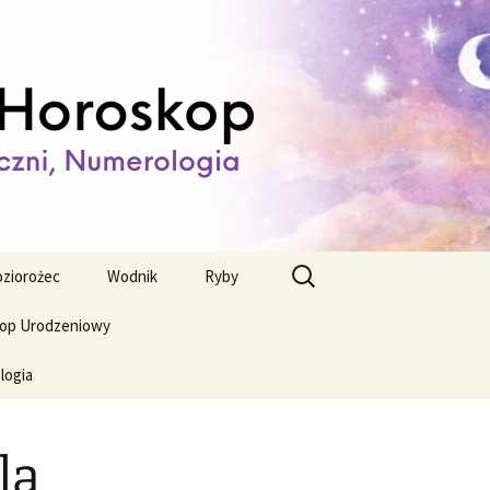
ienny,
Szukaj:
ziorożec
Wodnik
Ryby
op Urodzeniowy
logia
la