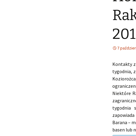
Rak
201
7 paździer
Kontakty z
tygodnia, 
Koziorożca
ograniczen
Niektóre R
zagraniczn
tygodnia 
zapowiada 
Barana – mo
basen lub n