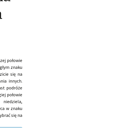
a
zej połowie
egłym znaku
icie się na
nia innych.
ast podróże
iej połowie
niedziela,
yca w znaku
ybrać się na