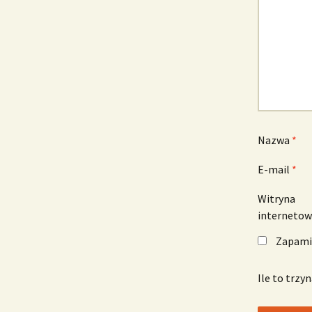
Nazwa
*
E-mail
*
Witryna
interneto
Zapamię
Ile to trzy