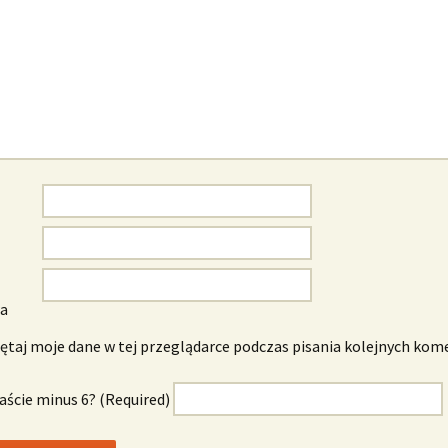
wa
taj moje dane w tej przeglądarce podczas pisania kolejnych kom
naście minus 6? (Required)