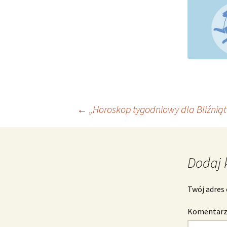
Nawigacja
←
„Horoskop tygodniowy dla Bliźniąt 
wpisu
Dodaj 
Twój adres 
Komentar