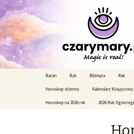
Profesjonalne przepowiednie a
CzaroMaro
miesięczn
Przejdź
Baran
Byk
Bliźnięta
Rak
do
treści
Horoskop dzienny
Kalendarz Księżycowy
Horoskop na 2026 rok
2026 Rok Ognisteg
Hor