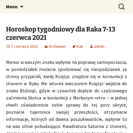
Profesjonalne przepowiednie astrologiczne
Przejdź
Szukaj:
CzaroMarowy horoskop
Menu
do
dzienny, miesięczny i
treści
tygodniowy
Horoskop tygodniowy dla Raka 7-13
czerwca 2021
7 czerwca 2021
Archiwum
Rak
admin
Wenus w waszym znaku wpłynie na poprawę samopoczucia,
w poniedziałek możecie spodziewać się niespodzianek ze
strony przyjaciół, kiedy Księżyc znajdzie się w koniunkcji z
Uranem w Byku. We wtorek wieczorem Księżyc wejdzie do
znaku Bliźniąt, gdzie w czwartek dojdzie do częściowego
zaćmienia Słońca w koniunkcji z Merkurym retro – w jednej
chwili uświadomicie sobie sprawy do tej pory ukryte,
poznacie tajemnice swojej przeszłości, otrzymacie
informacje, których od dawna poszukiwaliście, wpłynie to
na was silnie pobudzająco. Kwadratura Saturna z Uranem,