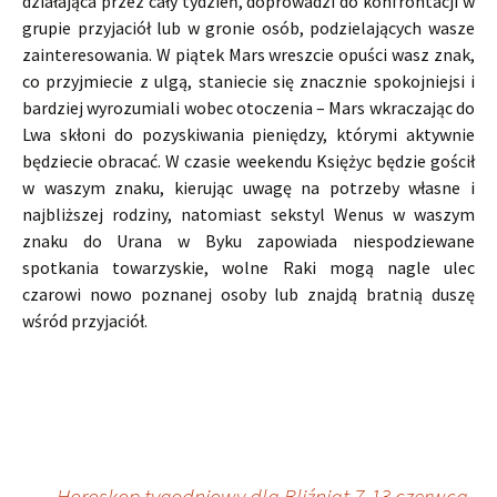
działająca przez cały tydzień, doprowadzi do konfrontacji w
grupie przyjaciół lub w gronie osób, podzielających wasze
zainteresowania. W piątek Mars wreszcie opuści wasz znak,
co przyjmiecie z ulgą, staniecie się znacznie spokojniejsi i
bardziej wyrozumiali wobec otoczenia – Mars wkraczając do
Lwa skłoni do pozyskiwania pieniędzy, którymi aktywnie
będziecie obracać. W czasie weekendu Księżyc będzie gościł
w waszym znaku, kierując uwagę na potrzeby własne i
najbliższej rodziny, natomiast sekstyl Wenus w waszym
znaku do Urana w Byku zapowiada niespodziewane
spotkania towarzyskie, wolne Raki mogą nagle ulec
czarowi nowo poznanej osoby lub znajdą bratnią duszę
wśród przyjaciół.
←
„Horoskop tygodniowy dla Bliźniąt 7-13 czerwca