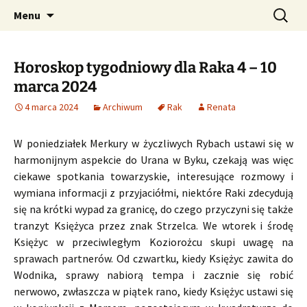
Profesjonalne przepowiednie astrologiczne
Przejdź
Szukaj:
CzaroMarowy horoskop
Menu
do
dzienny, miesięczny i
treści
tygodniowy
Horoskop tygodniowy dla Raka 4 – 10
marca 2024
4 marca 2024
Archiwum
Rak
Renata
W poniedziałek Merkury w życzliwych Rybach ustawi się w
harmonijnym aspekcie do Urana w Byku, czekają was więc
ciekawe spotkania towarzyskie, interesujące rozmowy i
wymiana informacji z przyjaciółmi, niektóre Raki zdecydują
się na krótki wypad za granicę, do czego przyczyni się także
tranzyt Księżyca przez znak Strzelca. We wtorek i środę
Księżyc w przeciwległym Koziorożcu skupi uwagę na
sprawach partnerów. Od czwartku, kiedy Księżyc zawita do
Wodnika, sprawy nabiorą tempa i zacznie się robić
nerwowo, zwłaszcza w piątek rano, kiedy Księżyc ustawi się