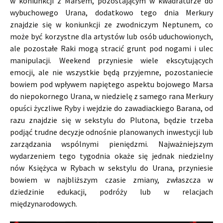
w koniunkcji z Marsem, pozostającym w kwadraturze do
wybuchowego Urana, dodatkowo tego dnia Merkury
znajdzie się w koniunkcji ze zwodniczym Neptunem, co
może być korzystne dla artystów lub osób uduchowionych,
ale pozostałe Raki mogą stracić grunt pod nogami i ulec
manipulacji. Weekend przyniesie wiele ekscytujących
emocji, ale nie wszystkie będą przyjemne, pozostaniecie
bowiem pod wpływem napiętego aspektu bojowego Marsa
do niepokornego Urana, w niedzielę z samego rana Merkury
opuści życzliwe Ryby i wejdzie do zawadiackiego Barana, od
razu znajdzie się w sekstylu do Plutona, będzie trzeba
podjąć trudne decyzje odnośnie planowanych inwestycji lub
zarządzania wspólnymi pieniędzmi. Najważniejszym
wydarzeniem tego tygodnia okaże się jednak niedzielny
nów Księżyca w Rybach w sekstylu do Urana, przyniesie
bowiem w najbliższym czasie zmiany, zwłaszcza w
dziedzinie edukacji, podróży lub w relacjach
międzynarodowych.