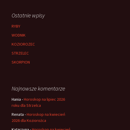
Ostatnie wpisy
RYBY
WODNIK
KOZIOROZEC
STRZELEC
SKORPION
Najnowsze komentarze
Hania
-
Horoskop na lipiec 2026
roku dla Strzelca
Renata
-
Horoskop na kwiecień
2026 dla Koziorożca
Katarzyna
-
Horoskop na kwiecień