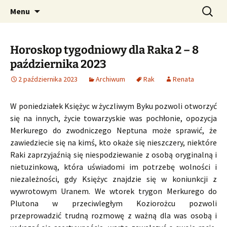
Profesjonalne przepowiednie astrologiczne
Przejdź
Szukaj:
CzaroMarowy horoskop
Menu
do
dzienny, miesięczny i
treści
tygodniowy
Horoskop tygodniowy dla Raka 2 – 8
października 2023
2 października 2023
Archiwum
Rak
Renata
W poniedziałek Księżyc w życzliwym Byku pozwoli otworzyć
się na innych, życie towarzyskie was pochłonie, opozycja
Merkurego do zwodniczego Neptuna może sprawić, że
zawiedziecie się na kimś, kto okaże się nieszczery, niektóre
Raki zaprzyjaźnią się niespodziewanie z osobą oryginalną i
nietuzinkową, która uświadomi im potrzebę wolności i
niezależności, gdy Księżyc znajdzie się w koniunkcji z
wywrotowym Uranem. We wtorek trygon Merkurego do
Plutona w przeciwległym Koziorożcu pozwoli
przeprowadzić trudną rozmowę z ważną dla was osobą i