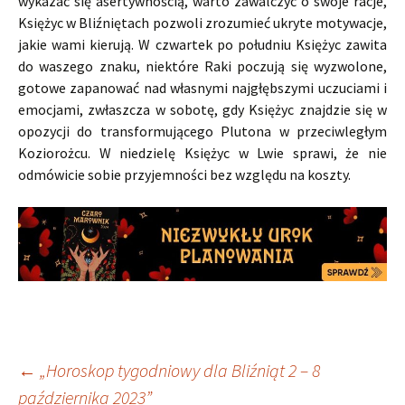
wykazać się asertywnością, warto zawalczyć o swoje racje,
Księżyc w Bliźniętach pozwoli zrozumieć ukryte motywacje,
jakie wami kierują. W czwartek po południu Księżyc zawita
do waszego znaku, niektóre Raki poczują się wyzwolone,
gotowe zapanować nad własnymi najgłębszymi uczuciami i
emocjami, zwłaszcza w sobotę, gdy Księżyc znajdzie się w
opozycji do transformującego Plutona w przeciwległym
Koziorożcu. W niedzielę Księżyc w Lwie sprawi, że nie
odmówicie sobie przyjemności bez względu na koszty.
Nawigacja
←
„Horoskop tygodniowy dla Bliźniąt 2 – 8
października 2023”