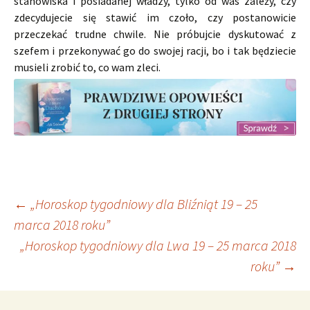
stanowiska i posiadanej władzy, tylko od was zależy, czy
zdecydujecie się stawić im czoło, czy postanowicie
przeczekać trudne chwile. Nie próbujcie dyskutować z
szefem i przekonywać go do swojej racji, bo i tak będziecie
musieli zrobić to, co wam zleci.
Nawigacja
←
„Horoskop tygodniowy dla Bliźniąt 19 – 25
marca 2018 roku”
„Horoskop tygodniowy dla Lwa 19 – 25 marca 2018
wpisu
roku”
→