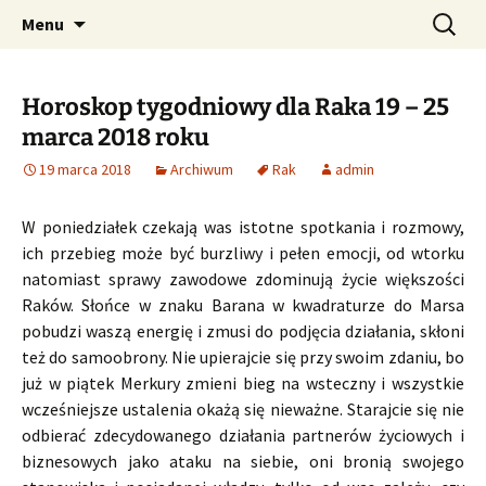
Profesjonalne przepowiednie astrologiczne
Przejdź
Szukaj:
CzaroMarowy horoskop
Menu
do
dzienny, miesięczny i
treści
tygodniowy
Horoskop tygodniowy dla Raka 19 – 25
marca 2018 roku
19 marca 2018
Archiwum
Rak
admin
W poniedziałek czekają was istotne spotkania i rozmowy,
ich przebieg może być burzliwy i pełen emocji, od wtorku
natomiast sprawy zawodowe zdominują życie większości
Raków. Słońce w znaku Barana w kwadraturze do Marsa
pobudzi waszą energię i zmusi do podjęcia działania, skłoni
też do samoobrony. Nie upierajcie się przy swoim zdaniu, bo
już w piątek Merkury zmieni bieg na wsteczny i wszystkie
wcześniejsze ustalenia okażą się nieważne. Starajcie się nie
odbierać zdecydowanego działania partnerów życiowych i
biznesowych jako ataku na siebie, oni bronią swojego