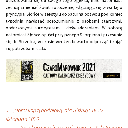
odizolowania się od całego tego zgiełku, inne natomiast
zechcą zmieniać świat i otoczenie, włączając się w walkę o
pryncypia. Słońce w sekstylu do Saturna pozwoli pod koniec
tygodnia nawiązać porozumienie z osobami starszymi,
obdarzonymi autorytetem i doświadczeniem. W sobotę
natomiast Słońce opuści przyjaznego Skorpiona i przesunie
się do Strzelca, w czasie weekendu warto odpocząć i zająć
się potrzebami ciała.
Nawigacja
←
„Horoskop tygodniowy dla Bliźniąt 16-22
listopada 2020”
„Horoskop tygodniowy dla Lwa 16-22 listopada