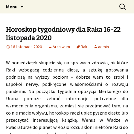
Profesjonalne przepowiednie astrologiczne
Przejdź
Szukaj:
CzaroMarowy horoskop
Menu
do
dzienny, miesięczny i
treści
tygodniowy
Horoskop tygodniowy dla Raka 16-22
listopada 2020
16 listopada 2020
Archiwum
Rak
admin
W poniedziałek skupicie się na sprawach zdrowia, niektóre
Raki wzbogacą codzienną dietę, a sztukę gotowania
podniosą na wyższy poziom – dobrze wam to zrobi i
uspokoi nerwy, podkręcone wiadomościami o rozwoju
pandemii. Na początku tygodnia opozycja Merkurego do
Urana pomoże zebrać informacje potrzebne dla
wzmocnienia organizmu, zamiast się przejmować tym, na
co nie macie wpływu, horoskop radzi upiec pyszne ciasto lub
przeczytać interesującą książkę. Wenus w Wadze w
kwadraturze do planet w Koziorożcu skłoni niektóre Raki do