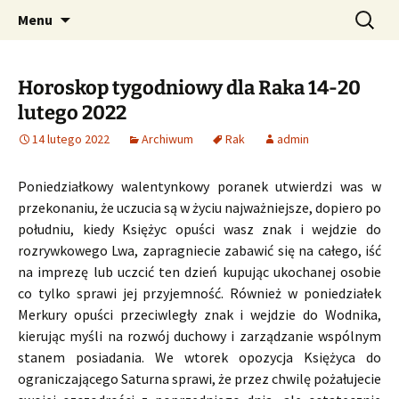
Profesjonalne przepowiednie astrologiczne
Przejdź
Szukaj:
CzaroMarowy horoskop
Menu
do
dzienny, miesięczny i
treści
tygodniowy
Horoskop tygodniowy dla Raka 14-20
lutego 2022
14 lutego 2022
Archiwum
Rak
admin
Poniedziałkowy walentynkowy poranek utwierdzi was w
przekonaniu, że uczucia są w życiu najważniejsze, dopiero po
południu, kiedy Księżyc opuści wasz znak i wejdzie do
rozrywkowego Lwa, zapragniecie zabawić się na całego, iść
na imprezę lub uczcić ten dzień kupując ukochanej osobie
co tylko sprawi jej przyjemność. Również w poniedziałek
Merkury opuści przeciwległy znak i wejdzie do Wodnika,
kierując myśli na rozwój duchowy i zarządzanie wspólnym
stanem posiadania. We wtorek opozycja Księżyca do
ograniczającego Saturna sprawi, że przez chwilę pożałujecie