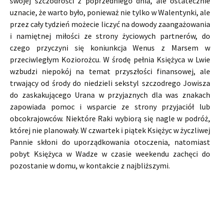
swojej szczodrości z poprzedniego dnia, ale ostatecznie
uznacie, że warto było, ponieważ nie tylko w Walentynki, ale
przez cały tydzień możecie liczyć na dowody zaangażowania
i namiętnej miłości ze strony życiowych partnerów, do
czego przyczyni się koniunkcja Wenus z Marsem w
przeciwległym Koziorożcu. W środę pełnia Księżyca w Lwie
wzbudzi niepokój na temat przyszłości finansowej, ale
trwający od środy do niedzieli sekstyl szczodrego Jowisza
do zaskakującego Urana w przyjaznych dla was znakach
zapowiada pomoc i wsparcie ze strony przyjaciół lub
obcokrajowców. Niektóre Raki wybiorą się nagle w podróż,
której nie planowały. W czwartek i piątek Księżyc w życzliwej
Pannie skłoni do uporządkowania otoczenia, natomiast
pobyt Księżyca w Wadze w czasie weekendu zachęci do
pozostanie w domu, w kontakcie z najbliższymi.