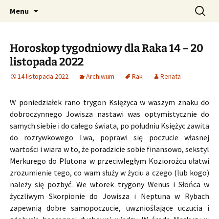
Profesjonalne przepowiednie astrologiczne
Przejdź
Szukaj:
CzaroMarowy horoskop
Menu
do
dzienny, miesięczny i
treści
tygodniowy
Horoskop tygodniowy dla Raka 14 – 20
listopada 2022
14 listopada 2022
Archiwum
Rak
Renata
W poniedziałek rano trygon Księżyca w waszym znaku do
dobroczynnego Jowisza nastawi was optymistycznie do
samych siebie i do całego świata, po południu Księżyc zawita
do rozrywkowego Lwa, poprawi się poczucie własnej
wartości i wiara w to, że poradzicie sobie finansowo, sekstyl
Merkurego do Plutona w przeciwległym Koziorożcu ułatwi
zrozumienie tego, co wam służy w życiu a czego (lub kogo)
należy się pozbyć. We wtorek trygony Wenus i Słońca w
życzliwym Skorpionie do Jowisza i Neptuna w Rybach
zapewnią dobre samopoczucie, uwznioślające uczucia i