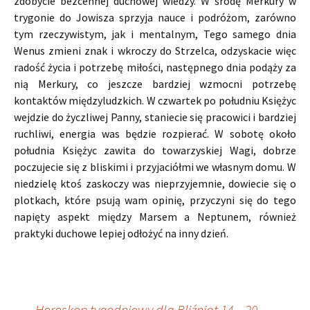
zdobycie bezcennej duchowej wiedzy. W środę Merkury w
trygonie do Jowisza sprzyja nauce i podróżom, zarówno
tym rzeczywistym, jak i mentalnym, Tego samego dnia
Wenus zmieni znak i wkroczy do Strzelca, odzyskacie więc
radość życia i potrzebę miłości, następnego dnia podąży za
nią Merkury, co jeszcze bardziej wzmocni potrzebę
kontaktów międzyludzkich. W czwartek po południu Księżyc
wejdzie do życzliwej Panny, staniecie się pracowici i bardziej
ruchliwi, energia was będzie rozpierać. W sobotę około
południa Księżyc zawita do towarzyskiej Wagi, dobrze
poczujecie się z bliskimi i przyjaciółmi we własnym domu. W
niedzielę ktoś zaskoczy was nieprzyjemnie, dowiecie się o
plotkach, które psują wam opinię, przyczyni się do tego
napięty aspekt między Marsem a Neptunem, również
praktyki duchowe lepiej odłożyć na inny dzień.
←
„Horoskop tygodniowy dla Bliźniąt 14 – 20