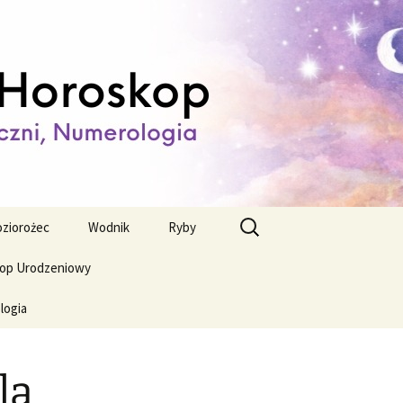
ienny,
Szukaj:
ziorożec
Wodnik
Ryby
op Urodzeniowy
logia
la