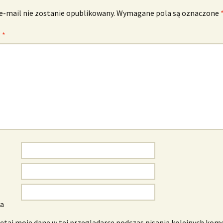
e-mail nie zostanie opublikowany.
Wymagane pola są oznaczone
z
*
wa
taj moje dane w tej przeglądarce podczas pisania kolejnych kom