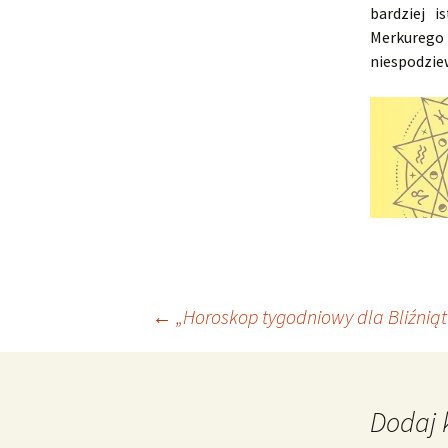
bardziej i
Merkurego
niespodziew
Nawigacja
←
„Horoskop tygodniowy dla Bliźniąt 
wpisu
Dodaj 