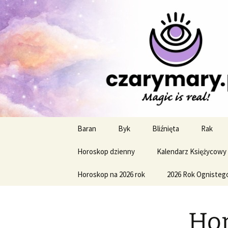
Profesjonalne przepowiednie a
CzaroMaro
miesięczn
Przejdź
Baran
Byk
Bliźnięta
Rak
do
treści
Horoskop dzienny
Kalendarz Księżycowy
Horoskop na 2026 rok
2026 Rok Ognisteg
Hor