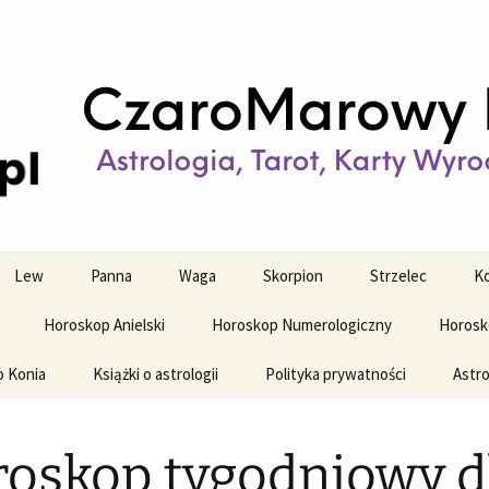
strologiczne
wy horoskop dz
y i tygodniowy
Lew
Panna
Waga
Skorpion
Strzelec
Ko
Horoskop Anielski
Horoskop Numerologiczny
Horosk
o Konia
Książki o astrologii
Polityka prywatności
Astro
oskop tygodniowy d