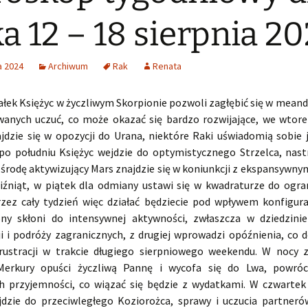
a 12 – 18 sierpnia 2
a 2024
Archiwum
Rak
Renata
łek Księżyc w życzliwym Skorpionie pozwoli zagłębić się w meandr
anych uczuć, co może okazać się bardzo rozwijające, we wtore
ajdzie się w opozycji do Urana, niektóre Raki uświadomią sobie 
po południu Księżyc wejdzie do optymistycznego Strzelca, nastr
 środę aktywizujący Mars znajdzie się w koniunkcji z ekspansywn
iźniąt, w piątek dla odmiany ustawi się w kwadraturze do ogra
rzez cały tydzień więc działać będziecie pod wpływem konfigurac
ony skłoni do intensywnej aktywności, zwłaszcza w dziedzinie
i i podróży zagranicznych, z drugiej wprowadzi opóźnienia, co 
ustracji w trakcie długiego sierpniowego weekendu. W nocy 
Merkury opuści życzliwą Pannę i wycofa się do Lwa, powróc
h przyjemności, co wiązać się będzie z wydatkami. W czwarte
jdzie do przeciwległego Koziorożca, sprawy i uczucia partneró