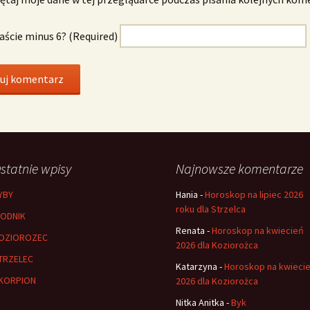
naście minus 6? (Required)
statnie wpisy
Najnowsze komentarze
YBY
Hania
-
Horoskop na lipiec 2026
roku dla Strzelca
ODNIK
Renata
-
Horoskop na kwiecień
OZIOROZEC
2026 dla Koziorożca
TRZELEC
Katarzyna
-
Horoskop na kwieci
KORPION
2026 dla Koziorożca
Nitka Anitka
-
Byk