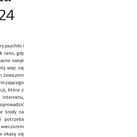
024
y psychiki i
k rano, gdy
jasno swoje
ój więc się
ym Jowiszem
niczającego
ji, która z
 internetu,
doprowadzić
ze środy na
i potrzeba
k wieczorem
w okażą się