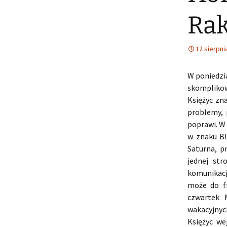
Rak
12 sierpni
W poniedzia
skomplikow
Księżyc zn
problemy, 
poprawi. W
w znaku Bl
Saturna, p
jednej str
komunikacj
może do fr
czwartek 
wakacyjnyc
Księżyc we