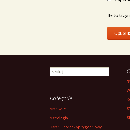
Ile to trzy
Szukaj:
O
R
W
Kategorie
K
S
Archiwum
S
Astrologia
Baran – horoskop tygodniowy