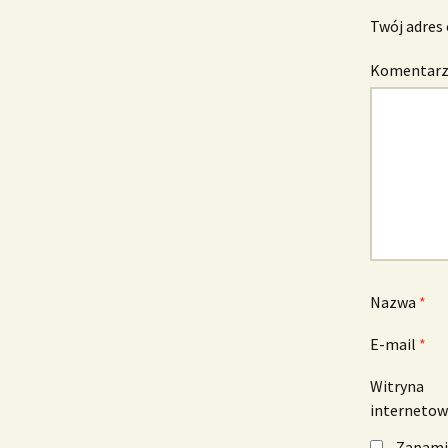
Twój adres 
Komentar
Nazwa
*
E-mail
*
Witryna
interneto
Zapamię