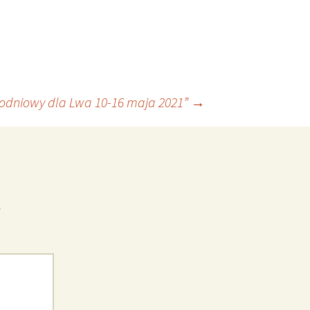
godniowy dla Lwa 10-16 maja 2021”
→
*