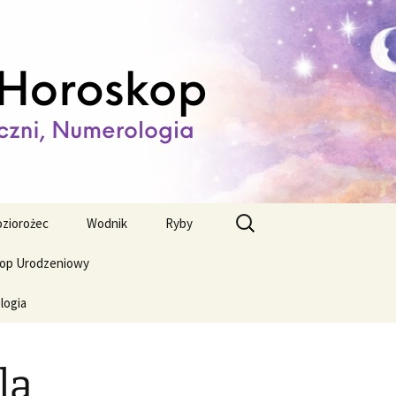
ienny,
Szukaj:
ziorożec
Wodnik
Ryby
op Urodzeniowy
logia
la