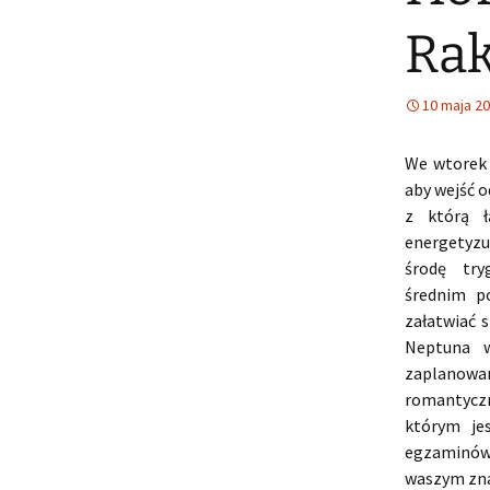
Rak
10 maja 2
We wtorek 
aby wejść o
z którą ł
energetyz
środę tryg
średnim p
załatwiać 
Neptuna 
zaplanowa
romantyczn
którym je
egzaminów,
waszym znak