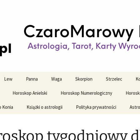
strologiczne
wy horoskop dz
y i tygodniowy
Lew
Panna
Waga
Skorpion
Strzelec
Ko
Horoskop Anielski
Horoskop Numerologiczny
Horosk
o Konia
Książki o astrologii
Polityka prywatności
Astro
oskop tygodniowy d