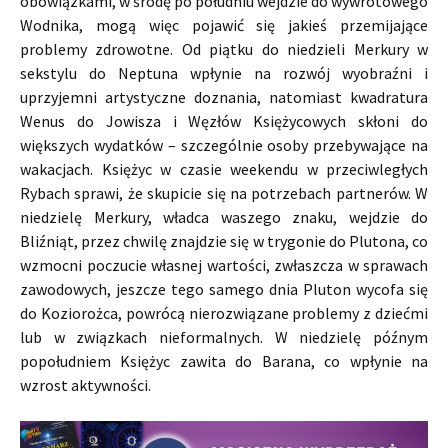
obowiązkami, w środę po południu wejdzie do wywrotowego
Wodnika, mogą więc pojawić się jakieś przemijające
problemy zdrowotne. Od piątku do niedzieli Merkury w
sekstylu do Neptuna wpłynie na rozwój wyobraźni i
uprzyjemni artystyczne doznania, natomiast kwadratura
Wenus do Jowisza i Węzłów Księżycowych skłoni do
większych wydatków – szczególnie osoby przebywające na
wakacjach. Księżyc w czasie weekendu w przeciwległych
Rybach sprawi, że skupicie się na potrzebach partnerów. W
niedzielę Merkury, władca waszego znaku, wejdzie do
Bliźniąt, przez chwilę znajdzie się w trygonie do Plutona, co
wzmocni poczucie własnej wartości, zwłaszcza w sprawach
zawodowych, jeszcze tego samego dnia Pluton wycofa się
do Koziorożca, powrócą nierozwiązane problemy z dziećmi
lub w związkach nieformalnych. W niedzielę późnym
popołudniem Księżyc zawita do Barana, co wpłynie na
wzrost aktywności.