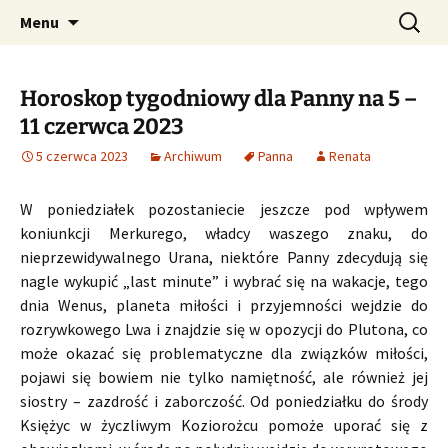
Profesjonalne przepowiednie astrologiczne
Przejdź
Szukaj:
CzaroMarowy horoskop
Menu
do
dzienny, miesięczny i
treści
tygodniowy
Horoskop tygodniowy dla Panny na 5 –
11 czerwca 2023
5 czerwca 2023
Archiwum
Panna
Renata
W poniedziałek pozostaniecie jeszcze pod wpływem
koniunkcji Merkurego, władcy waszego znaku, do
nieprzewidywalnego Urana, niektóre Panny zdecydują się
nagle wykupić „last minute” i wybrać się na wakacje, tego
dnia Wenus, planeta miłości i przyjemności wejdzie do
rozrywkowego Lwa i znajdzie się w opozycji do Plutona, co
może okazać się problematyczne dla związków miłości,
pojawi się bowiem nie tylko namiętność, ale również jej
siostry – zazdrość i zaborczość. Od poniedziałku do środy
Księżyc w życzliwym Koziorożcu pomoże uporać się z